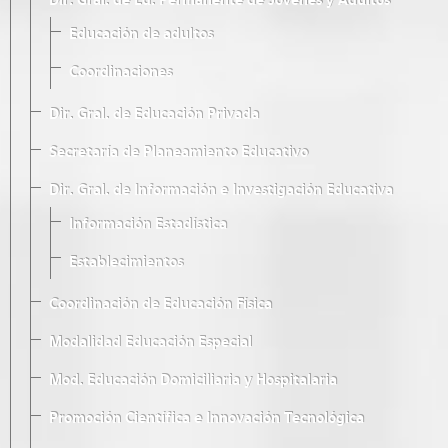
Dir. Gral. de Ed. Permanente de Jóvenes y Adultos
Educación de adultos
Coordinaciones
Dir. Gral. de Educación Privada
Secretaría de Planeamiento Educativo
Dir. Gral. de Información e Investigación Educativa
Información Estadística
Establecimientos
Coordinación de Educación Física
Modalidad Educación Especial
Mod. Educación Domiciliaria y Hospitalaria
Promoción Científica e Innovación Tecnológica