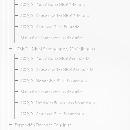
JCMyD · Autoridades Nivel Primario
JCMyD · Convocatorias Nivel Primario
JCMyD · Contacto Nivel Primario
Manual de competencias de títulos
JCMyD · Nivel Secundario y Modalidades
JCMyD · Autoridades Nivel Secundario
JCMyD · Convocatorias Nivel Secundario
JCMyD · Normativa Nivel Secundario
Manual de competencias de títulos
JCMyD · Unidades Educativas Secundaria
JCMyD · Contacto Nivel Secundario
Formación Docente Continua