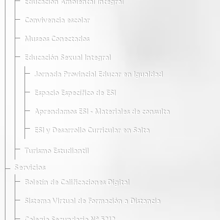
Educación Ambiental Integral
Convivencia escolar
Museos Conectados
Educación Sexual Integral
Jornada Provincial Educar en Igualdad
Espacio Específico de ESI
Aprendamos ESI - Materiales de consulta
ESI y Desarrollo Curricular en Salta
Turismo Estudiantil
Servicios
Boletín de Calificaciones Digital
Sistema Virtual de Formación a Distancia