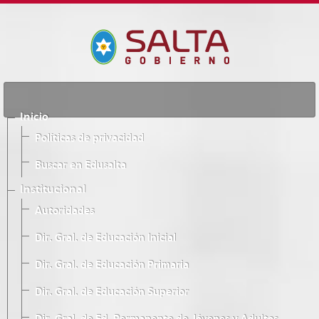
Inicio
Políticas de privacidad
Buscar en Edusalta
Institucional
Autoridades
Dir. Gral. de Educación Inicial
Dir. Gral. de Educación Primaria
Dir. Gral. de Educación Superior