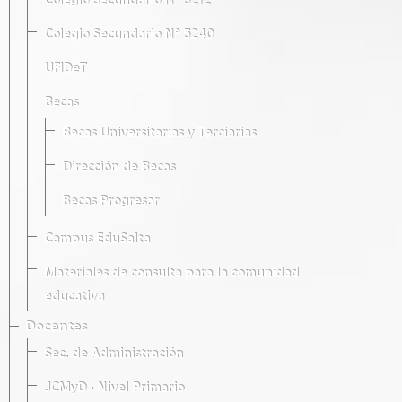
Colegio Secundario Nº 5212
Colegio Secundario Nº 5240
UFIDeT
Becas
Becas Universitarias y Terciarias
Dirección de Becas
Becas Progresar
Campus EduSalta
Materiales de consulta para la comunidad
educativa
Docentes
Sec. de Administración
JCMyD · Nivel Primario