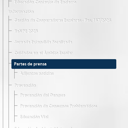
Educación Contexto de Encierro
Información
Gestión de Cooperadoras Escolares · Res. 167/2026
ReNPE 2025
Jornada Extendida Focalizada
Cuidados en el Ámbito Escolar
Partes de prensa
Adjuntos noticias
Prevención
Prevención del Dengue
Prevención de Consumos Problemáticos
Educación Vial