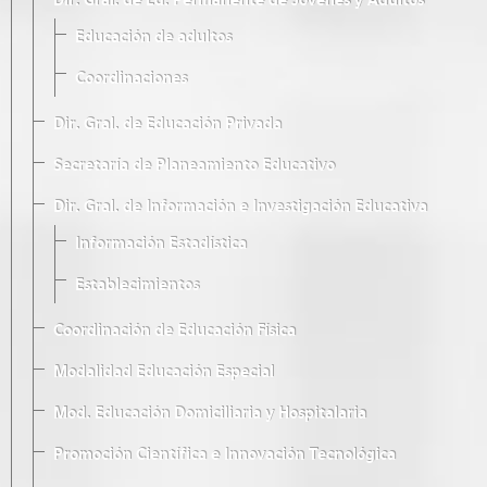
Dir. Gral. de Ed. Permanente de Jóvenes y Adultos
Educación de adultos
Coordinaciones
Dir. Gral. de Educación Privada
Secretaría de Planeamiento Educativo
Dir. Gral. de Información e Investigación Educativa
Información Estadística
Establecimientos
Coordinación de Educación Física
Modalidad Educación Especial
Mod. Educación Domiciliaria y Hospitalaria
Promoción Científica e Innovación Tecnológica