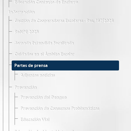
Educación Contexto de Encierro
Información
Gestión de Cooperadoras Escolares · Res. 167/2026
ReNPE 2025
Jornada Extendida Focalizada
Cuidados en el Ámbito Escolar
Partes de prensa
Adjuntos noticias
Prevención
Prevención del Dengue
Prevención de Consumos Problemáticos
Educación Vial