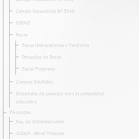
Colegio Secundario Nº 5212
Colegio Secundario Nº 5240
UFIDeT
Becas
Becas Universitarias y Terciarias
Dirección de Becas
Becas Progresar
Campus EduSalta
Materiales de consulta para la comunidad
educativa
Docentes
Sec. de Administración
JCMyD · Nivel Primario