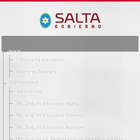
Inicio
Políticas de privacidad
Buscar en Edusalta
Institucional
Autoridades
Dir. Gral. de Educación Inicial
Dir. Gral. de Educación Primaria
Dir. Gral. de Educación Superior