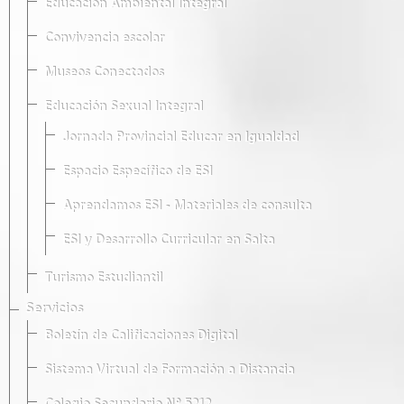
Educación Ambiental Integral
Convivencia escolar
Museos Conectados
Educación Sexual Integral
Jornada Provincial Educar en Igualdad
Espacio Específico de ESI
Aprendamos ESI - Materiales de consulta
ESI y Desarrollo Curricular en Salta
Turismo Estudiantil
Servicios
Boletín de Calificaciones Digital
Sistema Virtual de Formación a Distancia