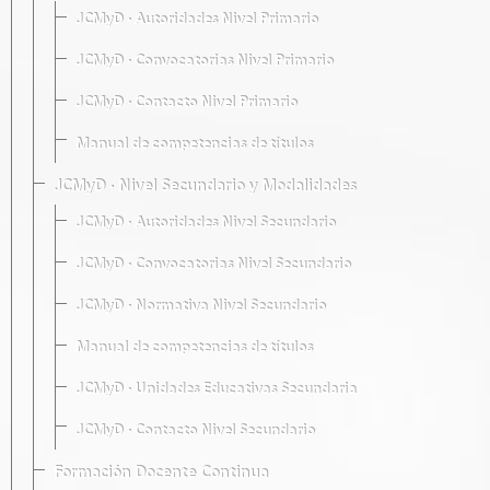
JCMyD · Autoridades Nivel Primario
JCMyD · Convocatorias Nivel Primario
JCMyD · Contacto Nivel Primario
Manual de competencias de títulos
JCMyD · Nivel Secundario y Modalidades
JCMyD · Autoridades Nivel Secundario
JCMyD · Convocatorias Nivel Secundario
JCMyD · Normativa Nivel Secundario
Manual de competencias de títulos
JCMyD · Unidades Educativas Secundaria
JCMyD · Contacto Nivel Secundario
Formación Docente Continua