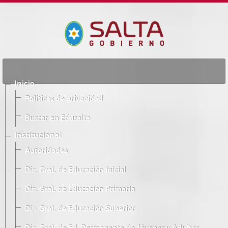
Inicio
Políticas de privacidad
Buscar en Edusalta
Institucional
Autoridades
Dir. Gral. de Educación Inicial
Dir. Gral. de Educación Primaria
Dir. Gral. de Educación Superior