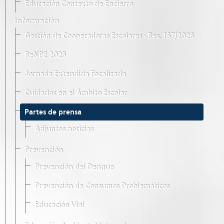
Educación Contexto de Encierro
Información
Gestión de Cooperadoras Escolares · Res. 167/2026
ReNPE 2025
Jornada Extendida Focalizada
Cuidados en el Ámbito Escolar
Partes de prensa
Adjuntos noticias
Prevención
Prevención del Dengue
Prevención de Consumos Problemáticos
Educación Vial