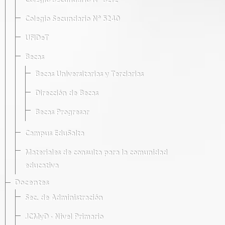
Colegio Secundario Nº 5212
Colegio Secundario Nº 5240
UFIDeT
Becas
Becas Universitarias y Terciarias
Dirección de Becas
Becas Progresar
Campus EduSalta
Materiales de consulta para la comunidad
educativa
Docentes
Sec. de Administración
JCMyD · Nivel Primario