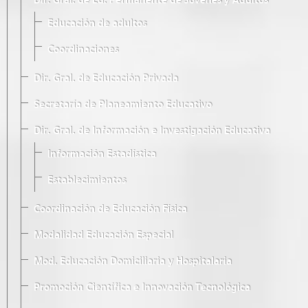
Dir. Gral. de Ed. Permanente de Jóvenes y Adultos
Educación de adultos
Coordinaciones
Dir. Gral. de Educación Privada
Secretaría de Planeamiento Educativo
Dir. Gral. de Información e Investigación Educativa
Información Estadística
Establecimientos
Coordinación de Educación Física
Modalidad Educación Especial
Mod. Educación Domiciliaria y Hospitalaria
Promoción Científica e Innovación Tecnológica