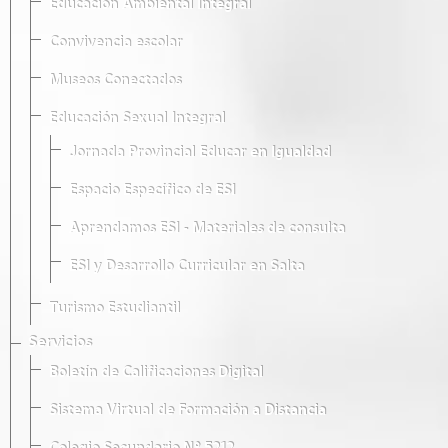
Educación Ambiental Integral
Convivencia escolar
Museos Conectados
Educación Sexual Integral
Jornada Provincial Educar en Igualdad
Espacio Específico de ESI
Aprendamos ESI - Materiales de consulta
ESI y Desarrollo Curricular en Salta
Turismo Estudiantil
Servicios
Boletín de Calificaciones Digital
Sistema Virtual de Formación a Distancia