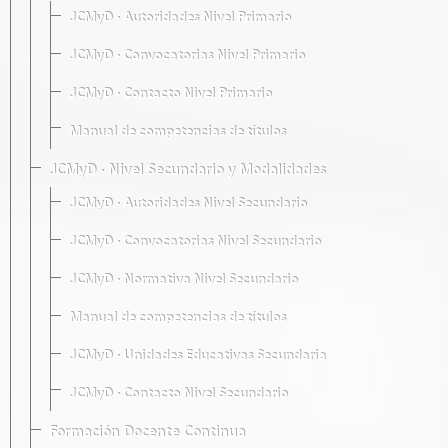
JCMyD · Autoridades Nivel Primario
JCMyD · Convocatorias Nivel Primario
JCMyD · Contacto Nivel Primario
Manual de competencias de títulos
JCMyD · Nivel Secundario y Modalidades
JCMyD · Autoridades Nivel Secundario
JCMyD · Convocatorias Nivel Secundario
JCMyD · Normativa Nivel Secundario
Manual de competencias de títulos
JCMyD · Unidades Educativas Secundaria
JCMyD · Contacto Nivel Secundario
Formación Docente Continua