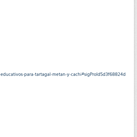
s-educativos-para-tartagal-metan-y-cachi#sigProId5d3f68824d