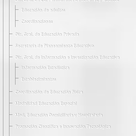
Dir. Gral. de Ed. Permanente de Jóvenes y Adultos
Educación de adultos
Coordinaciones
Dir. Gral. de Educación Privada
Secretaría de Planeamiento Educativo
Dir. Gral. de Información e Investigación Educativa
Información Estadística
Establecimientos
Coordinación de Educación Física
Modalidad Educación Especial
Mod. Educación Domiciliaria y Hospitalaria
Promoción Científica e Innovación Tecnológica