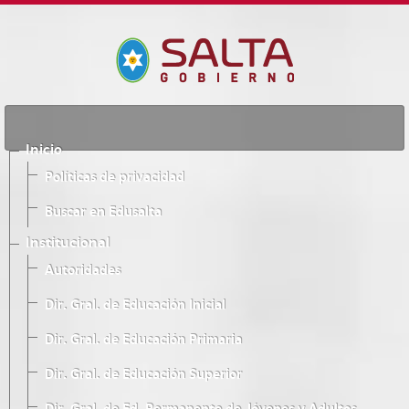
Inicio
Políticas de privacidad
Buscar en Edusalta
Institucional
Autoridades
Dir. Gral. de Educación Inicial
Dir. Gral. de Educación Primaria
Dir. Gral. de Educación Superior