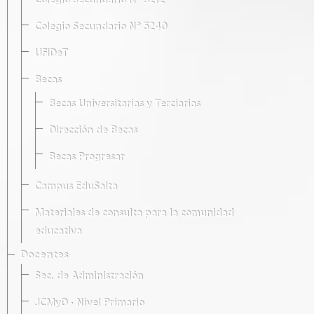
Colegio Secundario Nº 5212
Colegio Secundario Nº 5240
UFIDeT
Becas
Becas Universitarias y Terciarias
Dirección de Becas
Becas Progresar
Campus EduSalta
Materiales de consulta para la comunidad
educativa
Docentes
Sec. de Administración
JCMyD · Nivel Primario