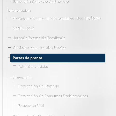
Educación Contexto de Encierro
Información
Gestión de Cooperadoras Escolares · Res. 167/2026
ReNPE 2025
Jornada Extendida Focalizada
Cuidados en el Ámbito Escolar
Partes de prensa
Adjuntos noticias
Prevención
Prevención del Dengue
Prevención de Consumos Problemáticos
Educación Vial