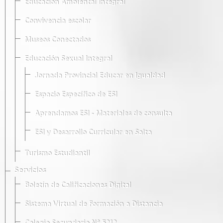
Educación Ambiental Integral
Convivencia escolar
Museos Conectados
Educación Sexual Integral
Jornada Provincial Educar en Igualdad
Espacio Específico de ESI
Aprendamos ESI - Materiales de consulta
ESI y Desarrollo Curricular en Salta
Turismo Estudiantil
Servicios
Boletín de Calificaciones Digital
Sistema Virtual de Formación a Distancia