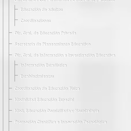
Dir. Gral. de Ed. Permanente de Jóvenes y Adultos
Educación de adultos
Coordinaciones
Dir. Gral. de Educación Privada
Secretaría de Planeamiento Educativo
Dir. Gral. de Información e Investigación Educativa
Información Estadística
Establecimientos
Coordinación de Educación Física
Modalidad Educación Especial
Mod. Educación Domiciliaria y Hospitalaria
Promoción Científica e Innovación Tecnológica