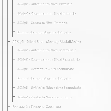
JCMyD · Autoridades Nivel Primario
JCMyD · Convocatorias Nivel Primario
JCMyD · Contacto Nivel Primario
Manual de competencias de títulos
JCMyD · Nivel Secundario y Modalidades
JCMyD · Autoridades Nivel Secundario
JCMyD · Convocatorias Nivel Secundario
JCMyD · Normativa Nivel Secundario
Manual de competencias de títulos
JCMyD · Unidades Educativas Secundaria
JCMyD · Contacto Nivel Secundario
Formación Docente Continua