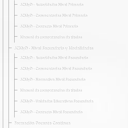
JCMyD · Autoridades Nivel Primario
JCMyD · Convocatorias Nivel Primario
JCMyD · Contacto Nivel Primario
Manual de competencias de títulos
JCMyD · Nivel Secundario y Modalidades
JCMyD · Autoridades Nivel Secundario
JCMyD · Convocatorias Nivel Secundario
JCMyD · Normativa Nivel Secundario
Manual de competencias de títulos
JCMyD · Unidades Educativas Secundaria
JCMyD · Contacto Nivel Secundario
Formación Docente Continua