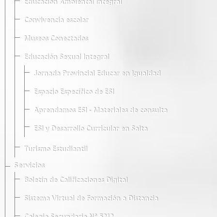
Educación Ambiental Integral
Convivencia escolar
Museos Conectados
Educación Sexual Integral
Jornada Provincial Educar en Igualdad
Espacio Específico de ESI
Aprendamos ESI - Materiales de consulta
ESI y Desarrollo Curricular en Salta
Turismo Estudiantil
Servicios
Boletín de Calificaciones Digital
Sistema Virtual de Formación a Distancia