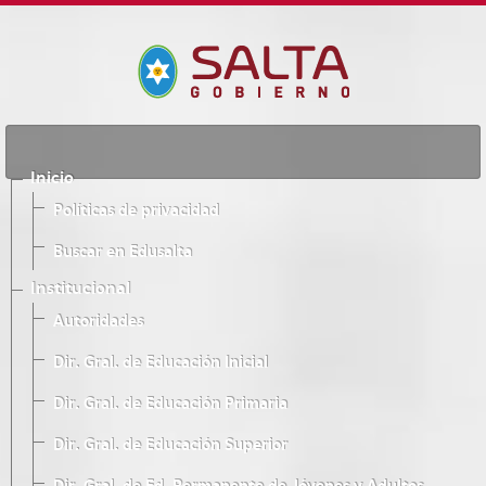
Inicio
Políticas de privacidad
Buscar en Edusalta
Institucional
Autoridades
Dir. Gral. de Educación Inicial
Dir. Gral. de Educación Primaria
Dir. Gral. de Educación Superior