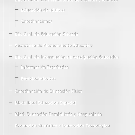
Dir. Gral. de Ed. Permanente de Jóvenes y Adultos
Educación de adultos
Coordinaciones
Dir. Gral. de Educación Privada
Secretaría de Planeamiento Educativo
Dir. Gral. de Información e Investigación Educativa
Información Estadística
Establecimientos
Coordinación de Educación Física
Modalidad Educación Especial
Mod. Educación Domiciliaria y Hospitalaria
Promoción Científica e Innovación Tecnológica