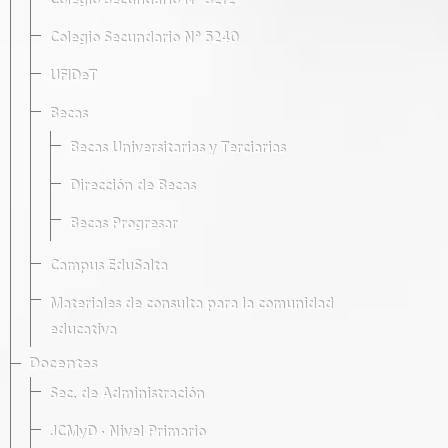
Colegio Secundario Nº 5212
Colegio Secundario Nº 5240
UFIDeT
Becas
Becas Universitarias y Terciarias
Dirección de Becas
Becas Progresar
Campus EduSalta
Materiales de consulta para la comunidad
educativa
Docentes
Sec. de Administración
JCMyD · Nivel Primario