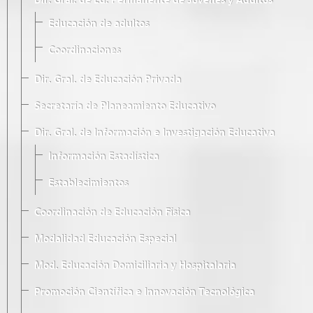
Dir. Gral. de Ed. Permanente de Jóvenes y Adultos
Educación de adultos
Coordinaciones
Dir. Gral. de Educación Privada
Secretaría de Planeamiento Educativo
Dir. Gral. de Información e Investigación Educativa
Información Estadística
Establecimientos
Coordinación de Educación Física
Modalidad Educación Especial
Mod. Educación Domiciliaria y Hospitalaria
Promoción Científica e Innovación Tecnológica