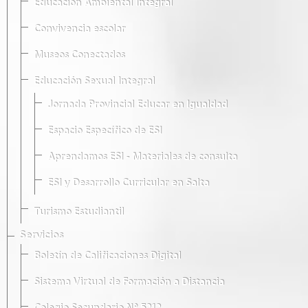
Educación Ambiental Integral
Convivencia escolar
Museos Conectados
Educación Sexual Integral
Jornada Provincial Educar en Igualdad
Espacio Específico de ESI
Aprendamos ESI - Materiales de consulta
ESI y Desarrollo Curricular en Salta
Turismo Estudiantil
Servicios
Boletín de Calificaciones Digital
Sistema Virtual de Formación a Distancia