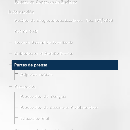
Educación Contexto de Encierro
Información
Gestión de Cooperadoras Escolares · Res. 167/2026
ReNPE 2025
Jornada Extendida Focalizada
Cuidados en el Ámbito Escolar
Partes de prensa
Adjuntos noticias
Prevención
Prevención del Dengue
Prevención de Consumos Problemáticos
Educación Vial