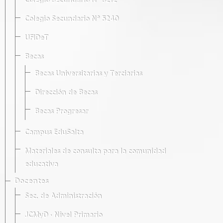
Colegio Secundario Nº 5212
Colegio Secundario Nº 5240
UFIDeT
Becas
Becas Universitarias y Terciarias
Dirección de Becas
Becas Progresar
Campus EduSalta
Materiales de consulta para la comunidad
educativa
Docentes
Sec. de Administración
JCMyD · Nivel Primario