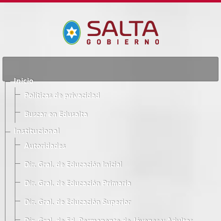
Inicio
Políticas de privacidad
Buscar en Edusalta
Institucional
Autoridades
Dir. Gral. de Educación Inicial
Dir. Gral. de Educación Primaria
Dir. Gral. de Educación Superior