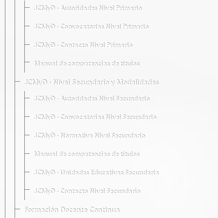
JCMyD · Autoridades Nivel Primario
JCMyD · Convocatorias Nivel Primario
JCMyD · Contacto Nivel Primario
Manual de competencias de títulos
JCMyD · Nivel Secundario y Modalidades
JCMyD · Autoridades Nivel Secundario
JCMyD · Convocatorias Nivel Secundario
JCMyD · Normativa Nivel Secundario
Manual de competencias de títulos
JCMyD · Unidades Educativas Secundaria
JCMyD · Contacto Nivel Secundario
Formación Docente Continua