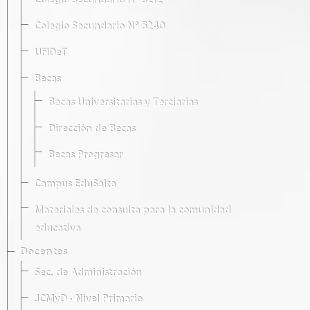
Colegio Secundario Nº 5212
Colegio Secundario Nº 5240
UFIDeT
Becas
Becas Universitarias y Terciarias
Dirección de Becas
Becas Progresar
Campus EduSalta
Materiales de consulta para la comunidad
educativa
Docentes
Sec. de Administración
JCMyD · Nivel Primario