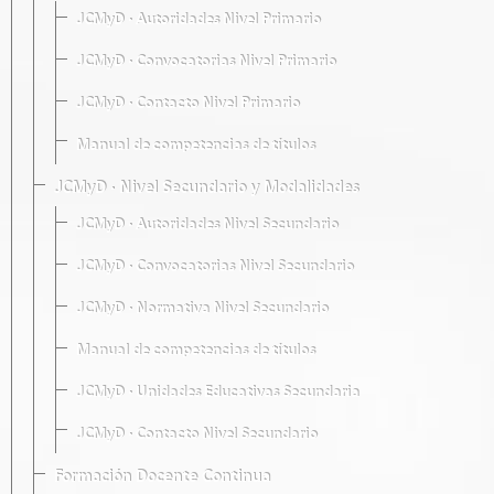
JCMyD · Autoridades Nivel Primario
JCMyD · Convocatorias Nivel Primario
JCMyD · Contacto Nivel Primario
Manual de competencias de títulos
JCMyD · Nivel Secundario y Modalidades
JCMyD · Autoridades Nivel Secundario
JCMyD · Convocatorias Nivel Secundario
JCMyD · Normativa Nivel Secundario
Manual de competencias de títulos
JCMyD · Unidades Educativas Secundaria
JCMyD · Contacto Nivel Secundario
Formación Docente Continua