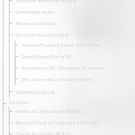
Educación Ambiental Integral
Convivencia escolar
Museos Conectados
Educación Sexual Integral
Jornada Provincial Educar en Igualdad
Espacio Específico de ESI
Aprendamos ESI - Materiales de consulta
ESI y Desarrollo Curricular en Salta
Turismo Estudiantil
Servicios
Boletín de Calificaciones Digital
Sistema Virtual de Formación a Distancia