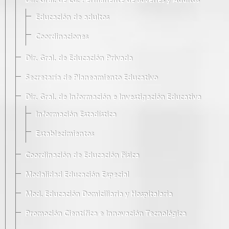
Dir. Gral. de Ed. Permanente de Jóvenes y Adultos
Educación de adultos
Coordinaciones
Dir. Gral. de Educación Privada
Secretaría de Planeamiento Educativo
Dir. Gral. de Información e Investigación Educativa
Información Estadística
Establecimientos
Coordinación de Educación Física
Modalidad Educación Especial
Mod. Educación Domiciliaria y Hospitalaria
Promoción Científica e Innovación Tecnológica