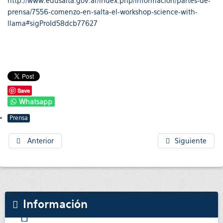
http://www.edusalta.gov.ar/index.php/informacion/partes-de-
prensa/7556-comenzo-en-salta-el-workshop-science-with-
llama#sigProId58dcb77627
Save
Whatsapp
Prensa
Anterior
Siguiente
Información