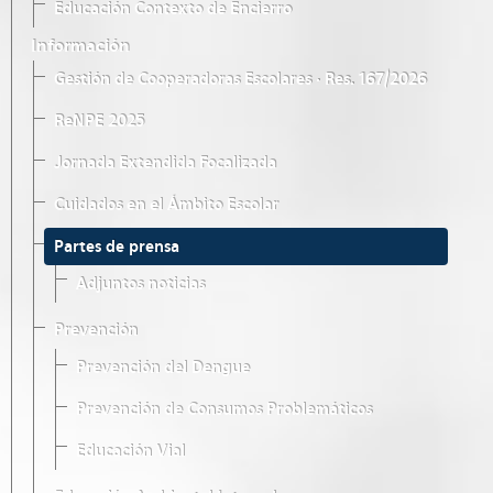
Educación Contexto de Encierro
Información
Gestión de Cooperadoras Escolares · Res. 167/2026
ReNPE 2025
Jornada Extendida Focalizada
Cuidados en el Ámbito Escolar
Partes de prensa
Adjuntos noticias
Prevención
Prevención del Dengue
Prevención de Consumos Problemáticos
Educación Vial