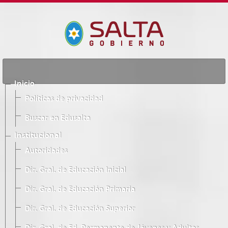
Inicio
Políticas de privacidad
Buscar en Edusalta
Institucional
Autoridades
Dir. Gral. de Educación Inicial
Dir. Gral. de Educación Primaria
Dir. Gral. de Educación Superior