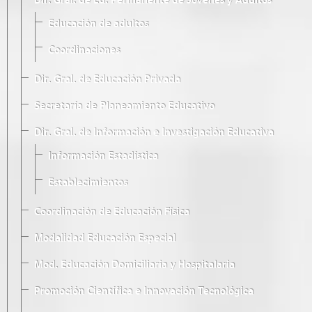
Dir. Gral. de Ed. Permanente de Jóvenes y Adultos
Educación de adultos
Coordinaciones
Dir. Gral. de Educación Privada
Secretaría de Planeamiento Educativo
Dir. Gral. de Información e Investigación Educativa
Información Estadística
Establecimientos
Coordinación de Educación Física
Modalidad Educación Especial
Mod. Educación Domiciliaria y Hospitalaria
Promoción Científica e Innovación Tecnológica