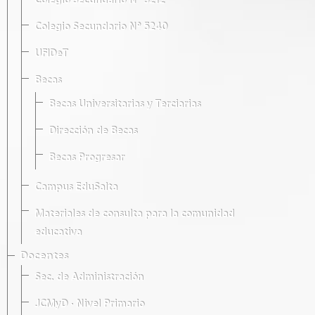
Colegio Secundario Nº 5212
Colegio Secundario Nº 5240
UFIDeT
Becas
Becas Universitarias y Terciarias
Dirección de Becas
Becas Progresar
Campus EduSalta
Materiales de consulta para la comunidad
educativa
Docentes
Sec. de Administración
JCMyD · Nivel Primario