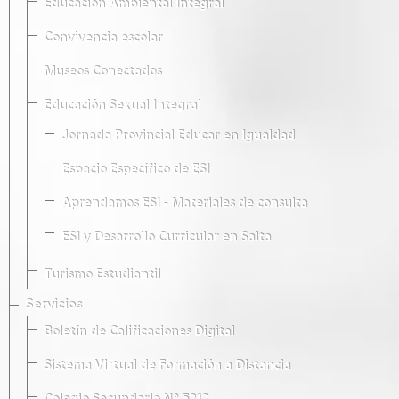
Educación Ambiental Integral
Convivencia escolar
Museos Conectados
Educación Sexual Integral
Jornada Provincial Educar en Igualdad
Espacio Específico de ESI
Aprendamos ESI - Materiales de consulta
ESI y Desarrollo Curricular en Salta
Turismo Estudiantil
Servicios
Boletín de Calificaciones Digital
Sistema Virtual de Formación a Distancia