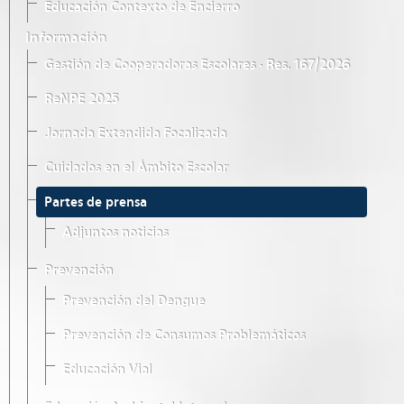
Educación Contexto de Encierro
Información
Gestión de Cooperadoras Escolares · Res. 167/2026
ReNPE 2025
Jornada Extendida Focalizada
Cuidados en el Ámbito Escolar
Partes de prensa
Adjuntos noticias
Prevención
Prevención del Dengue
Prevención de Consumos Problemáticos
Educación Vial