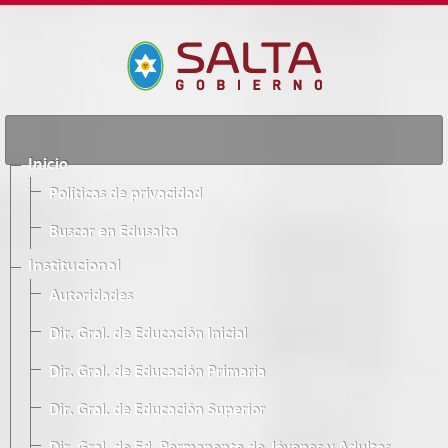
Inicio
Políticas de privacidad
Buscar en Edusalta
Institucional
Autoridades
Dir. Gral. de Educación Inicial
Dir. Gral. de Educación Primaria
Dir. Gral. de Educación Superior