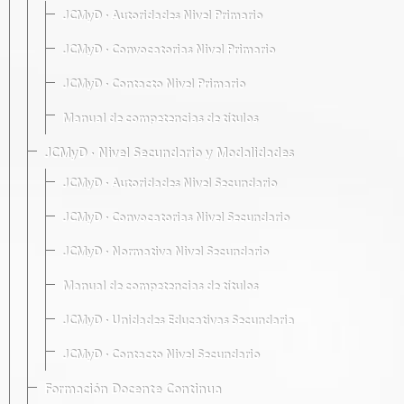
JCMyD · Autoridades Nivel Primario
JCMyD · Convocatorias Nivel Primario
JCMyD · Contacto Nivel Primario
Manual de competencias de títulos
JCMyD · Nivel Secundario y Modalidades
JCMyD · Autoridades Nivel Secundario
JCMyD · Convocatorias Nivel Secundario
JCMyD · Normativa Nivel Secundario
Manual de competencias de títulos
JCMyD · Unidades Educativas Secundaria
JCMyD · Contacto Nivel Secundario
Formación Docente Continua