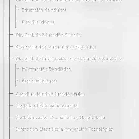
Dir. Gral. de Ed. Permanente de Jóvenes y Adultos
Educación de adultos
Coordinaciones
Dir. Gral. de Educación Privada
Secretaría de Planeamiento Educativo
Dir. Gral. de Información e Investigación Educativa
Información Estadística
Establecimientos
Coordinación de Educación Física
Modalidad Educación Especial
Mod. Educación Domiciliaria y Hospitalaria
Promoción Científica e Innovación Tecnológica