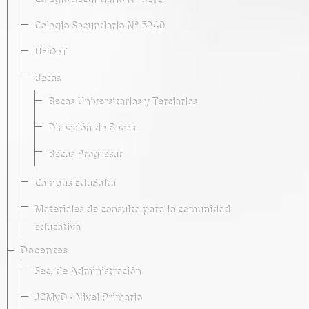
Colegio Secundario Nº 5212
Colegio Secundario Nº 5240
UFIDeT
Becas
Becas Universitarias y Terciarias
Dirección de Becas
Becas Progresar
Campus EduSalta
Materiales de consulta para la comunidad
educativa
Docentes
Sec. de Administración
JCMyD · Nivel Primario