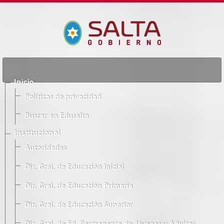
Inicio
Políticas de privacidad
Buscar en Edusalta
Institucional
Autoridades
Dir. Gral. de Educación Inicial
Dir. Gral. de Educación Primaria
Dir. Gral. de Educación Superior