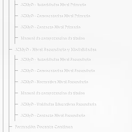
JCMyD · Autoridades Nivel Primario
JCMyD · Convocatorias Nivel Primario
JCMyD · Contacto Nivel Primario
Manual de competencias de títulos
JCMyD · Nivel Secundario y Modalidades
JCMyD · Autoridades Nivel Secundario
JCMyD · Convocatorias Nivel Secundario
JCMyD · Normativa Nivel Secundario
Manual de competencias de títulos
JCMyD · Unidades Educativas Secundaria
JCMyD · Contacto Nivel Secundario
Formación Docente Continua