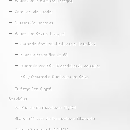
Educación Ambiental Integral
Convivencia escolar
Museos Conectados
Educación Sexual Integral
Jornada Provincial Educar en Igualdad
Espacio Específico de ESI
Aprendamos ESI - Materiales de consulta
ESI y Desarrollo Curricular en Salta
Turismo Estudiantil
Servicios
Boletín de Calificaciones Digital
Sistema Virtual de Formación a Distancia