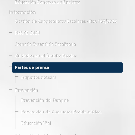
Educación Contexto de Encierro
Información
Gestión de Cooperadoras Escolares · Res. 167/2026
ReNPE 2025
Jornada Extendida Focalizada
Cuidados en el Ámbito Escolar
Partes de prensa
Adjuntos noticias
Prevención
Prevención del Dengue
Prevención de Consumos Problemáticos
Educación Vial