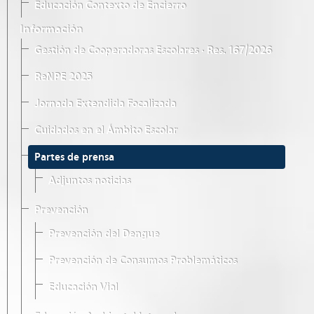
Educación Contexto de Encierro
Información
Gestión de Cooperadoras Escolares · Res. 167/2026
ReNPE 2025
Jornada Extendida Focalizada
Cuidados en el Ámbito Escolar
Partes de prensa
Adjuntos noticias
Prevención
Prevención del Dengue
Prevención de Consumos Problemáticos
Educación Vial