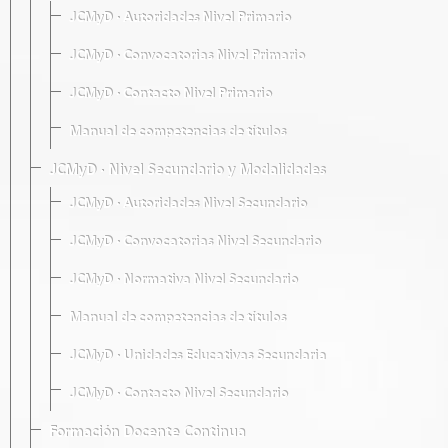
JCMyD · Autoridades Nivel Primario
JCMyD · Convocatorias Nivel Primario
JCMyD · Contacto Nivel Primario
Manual de competencias de títulos
JCMyD · Nivel Secundario y Modalidades
JCMyD · Autoridades Nivel Secundario
JCMyD · Convocatorias Nivel Secundario
JCMyD · Normativa Nivel Secundario
Manual de competencias de títulos
JCMyD · Unidades Educativas Secundaria
JCMyD · Contacto Nivel Secundario
Formación Docente Continua