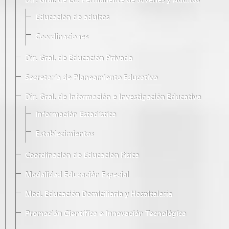
Dir. Gral. de Ed. Permanente de Jóvenes y Adultos
Educación de adultos
Coordinaciones
Dir. Gral. de Educación Privada
Secretaría de Planeamiento Educativo
Dir. Gral. de Información e Investigación Educativa
Información Estadística
Establecimientos
Coordinación de Educación Física
Modalidad Educación Especial
Mod. Educación Domiciliaria y Hospitalaria
Promoción Científica e Innovación Tecnológica