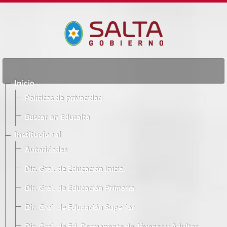
Inicio
Políticas de privacidad
Buscar en Edusalta
Institucional
Autoridades
Dir. Gral. de Educación Inicial
Dir. Gral. de Educación Primaria
Dir. Gral. de Educación Superior