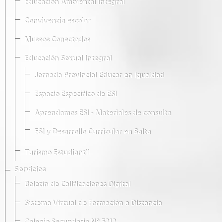
Educación Ambiental Integral
Convivencia escolar
Museos Conectados
Educación Sexual Integral
Jornada Provincial Educar en Igualdad
Espacio Específico de ESI
Aprendamos ESI - Materiales de consulta
ESI y Desarrollo Curricular en Salta
Turismo Estudiantil
Servicios
Boletín de Calificaciones Digital
Sistema Virtual de Formación a Distancia