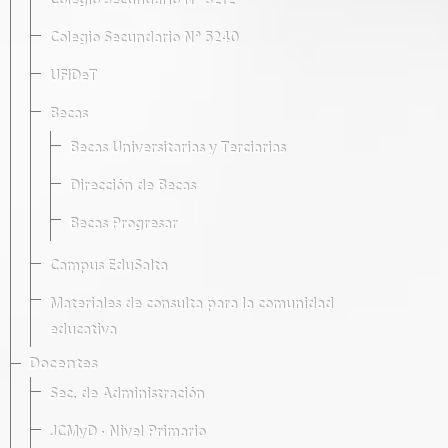
Colegio Secundario Nº 5212
Colegio Secundario Nº 5240
UFIDeT
Becas
Becas Universitarias y Terciarias
Dirección de Becas
Becas Progresar
Campus EduSalta
Materiales de consulta para la comunidad
educativa
Docentes
Sec. de Administración
JCMyD · Nivel Primario