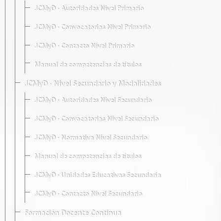
JCMyD · Autoridades Nivel Primario
JCMyD · Convocatorias Nivel Primario
JCMyD · Contacto Nivel Primario
Manual de competencias de títulos
JCMyD · Nivel Secundario y Modalidades
JCMyD · Autoridades Nivel Secundario
JCMyD · Convocatorias Nivel Secundario
JCMyD · Normativa Nivel Secundario
Manual de competencias de títulos
JCMyD · Unidades Educativas Secundaria
JCMyD · Contacto Nivel Secundario
Formación Docente Continua