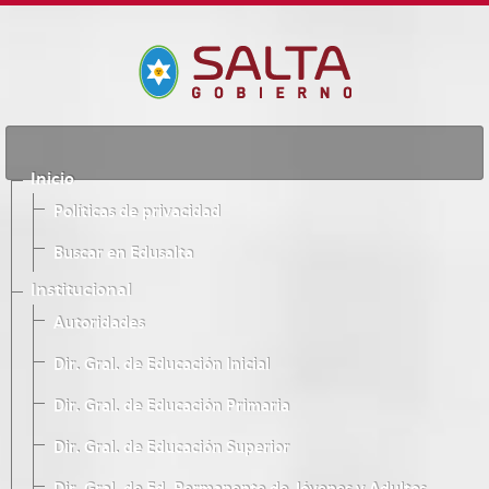
Inicio
Políticas de privacidad
Buscar en Edusalta
Institucional
Autoridades
Dir. Gral. de Educación Inicial
Dir. Gral. de Educación Primaria
Dir. Gral. de Educación Superior