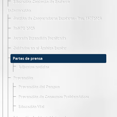
Educación Contexto de Encierro
Información
Gestión de Cooperadoras Escolares · Res. 167/2026
ReNPE 2025
Jornada Extendida Focalizada
Cuidados en el Ámbito Escolar
Partes de prensa
Adjuntos noticias
Prevención
Prevención del Dengue
Prevención de Consumos Problemáticos
Educación Vial