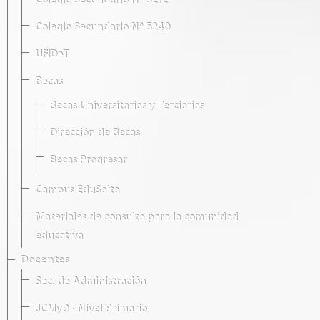
Colegio Secundario Nº 5212
Colegio Secundario Nº 5240
UFIDeT
Becas
Becas Universitarias y Terciarias
Dirección de Becas
Becas Progresar
Campus EduSalta
Materiales de consulta para la comunidad
educativa
Docentes
Sec. de Administración
JCMyD · Nivel Primario