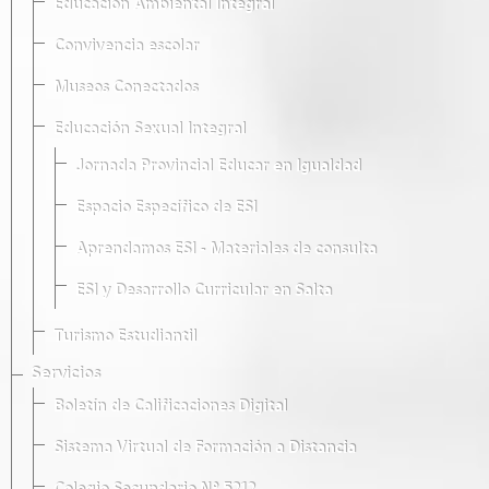
Educación Ambiental Integral
Convivencia escolar
Museos Conectados
Educación Sexual Integral
Jornada Provincial Educar en Igualdad
Espacio Específico de ESI
Aprendamos ESI - Materiales de consulta
ESI y Desarrollo Curricular en Salta
Turismo Estudiantil
Servicios
Boletín de Calificaciones Digital
Sistema Virtual de Formación a Distancia