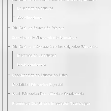
Dir. Gral. de Ed. Permanente de Jóvenes y Adultos
Educación de adultos
Coordinaciones
Dir. Gral. de Educación Privada
Secretaría de Planeamiento Educativo
Dir. Gral. de Información e Investigación Educativa
Información Estadística
Establecimientos
Coordinación de Educación Física
Modalidad Educación Especial
Mod. Educación Domiciliaria y Hospitalaria
Promoción Científica e Innovación Tecnológica