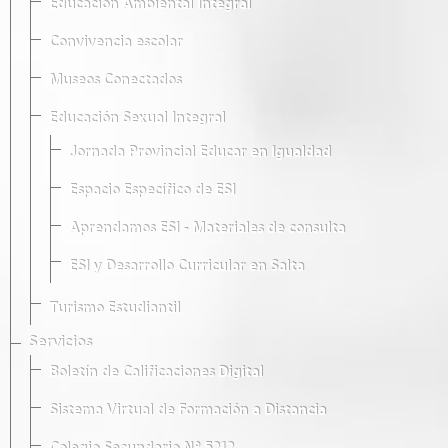
Educación Ambiental Integral
Convivencia escolar
Museos Conectados
Educación Sexual Integral
Jornada Provincial Educar en Igualdad
Espacio Específico de ESI
Aprendamos ESI - Materiales de consulta
ESI y Desarrollo Curricular en Salta
Turismo Estudiantil
Servicios
Boletín de Calificaciones Digital
Sistema Virtual de Formación a Distancia