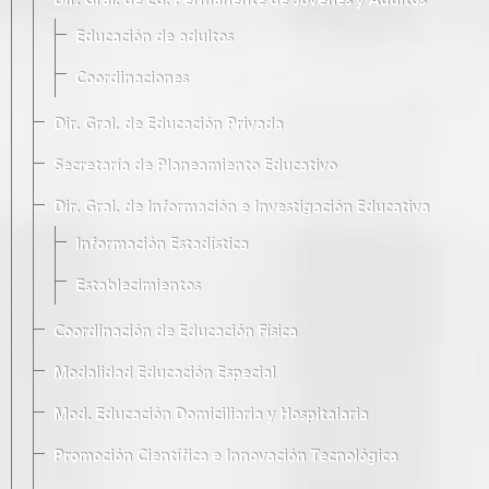
Dir. Gral. de Ed. Permanente de Jóvenes y Adultos
Educación de adultos
Coordinaciones
Dir. Gral. de Educación Privada
Secretaría de Planeamiento Educativo
Dir. Gral. de Información e Investigación Educativa
Información Estadística
Establecimientos
Coordinación de Educación Física
Modalidad Educación Especial
Mod. Educación Domiciliaria y Hospitalaria
Promoción Científica e Innovación Tecnológica