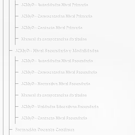
JCMyD · Autoridades Nivel Primario
JCMyD · Convocatorias Nivel Primario
JCMyD · Contacto Nivel Primario
Manual de competencias de títulos
JCMyD · Nivel Secundario y Modalidades
JCMyD · Autoridades Nivel Secundario
JCMyD · Convocatorias Nivel Secundario
JCMyD · Normativa Nivel Secundario
Manual de competencias de títulos
JCMyD · Unidades Educativas Secundaria
JCMyD · Contacto Nivel Secundario
Formación Docente Continua