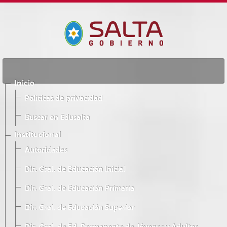
Inicio
Políticas de privacidad
Buscar en Edusalta
Institucional
Autoridades
Dir. Gral. de Educación Inicial
Dir. Gral. de Educación Primaria
Dir. Gral. de Educación Superior