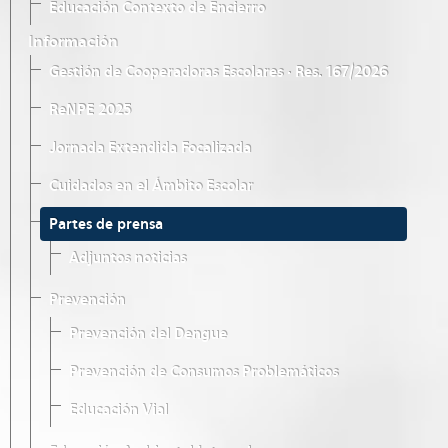
Educación Contexto de Encierro
Información
Gestión de Cooperadoras Escolares · Res. 167/2026
ReNPE 2025
Jornada Extendida Focalizada
Cuidados en el Ámbito Escolar
Partes de prensa
Adjuntos noticias
Prevención
Prevención del Dengue
Prevención de Consumos Problemáticos
Educación Vial