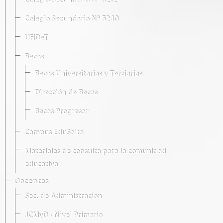
Colegio Secundario Nº 5212
Colegio Secundario Nº 5240
UFIDeT
Becas
Becas Universitarias y Terciarias
Dirección de Becas
Becas Progresar
Campus EduSalta
Materiales de consulta para la comunidad
educativa
Docentes
Sec. de Administración
JCMyD · Nivel Primario