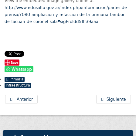
View the embedded image gallery online at:
http://www.edusalta.gov.ar/index.php/informacion/partes-de-
prensa/7080-ampliacion-y-refaccion-de-la-primaria-tambor-
de-tacuari-de-coronel-sola#sigProIdd51ff39aaa
Save
Whatsapp
E. Primaria
Infraestructura
Anterior
Siguiente