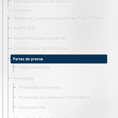
Educación Contexto de Encierro
Información
Gestión de Cooperadoras Escolares · Res. 167/2026
ReNPE 2025
Jornada Extendida Focalizada
Cuidados en el Ámbito Escolar
Partes de prensa
Adjuntos noticias
Prevención
Prevención del Dengue
Prevención de Consumos Problemáticos
Educación Vial