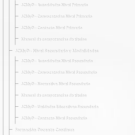
JCMyD · Autoridades Nivel Primario
JCMyD · Convocatorias Nivel Primario
JCMyD · Contacto Nivel Primario
Manual de competencias de títulos
JCMyD · Nivel Secundario y Modalidades
JCMyD · Autoridades Nivel Secundario
JCMyD · Convocatorias Nivel Secundario
JCMyD · Normativa Nivel Secundario
Manual de competencias de títulos
JCMyD · Unidades Educativas Secundaria
JCMyD · Contacto Nivel Secundario
Formación Docente Continua