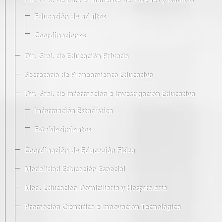
Dir. Gral. de Ed. Permanente de Jóvenes y Adultos
Educación de adultos
Coordinaciones
Dir. Gral. de Educación Privada
Secretaría de Planeamiento Educativo
Dir. Gral. de Información e Investigación Educativa
Información Estadística
Establecimientos
Coordinación de Educación Física
Modalidad Educación Especial
Mod. Educación Domiciliaria y Hospitalaria
Promoción Científica e Innovación Tecnológica