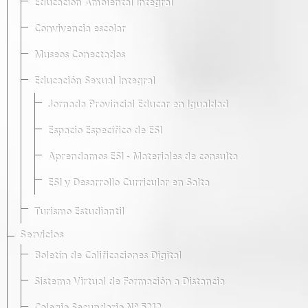
Educación Ambiental Integral
Convivencia escolar
Museos Conectados
Educación Sexual Integral
Jornada Provincial Educar en Igualdad
Espacio Específico de ESI
Aprendamos ESI - Materiales de consulta
ESI y Desarrollo Curricular en Salta
Turismo Estudiantil
Servicios
Boletín de Calificaciones Digital
Sistema Virtual de Formación a Distancia