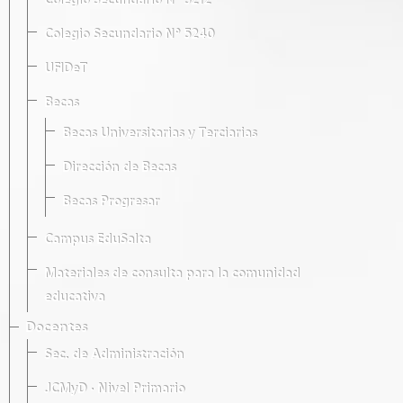
Colegio Secundario Nº 5212
Colegio Secundario Nº 5240
UFIDeT
Becas
Becas Universitarias y Terciarias
Dirección de Becas
Becas Progresar
Campus EduSalta
Materiales de consulta para la comunidad
educativa
Docentes
Sec. de Administración
JCMyD · Nivel Primario