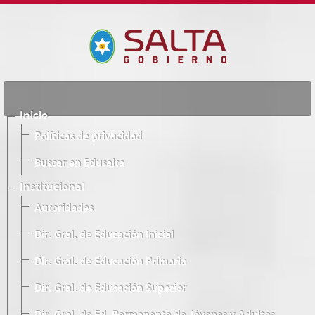
Inicio
Políticas de privacidad
Buscar en Edusalta
Institucional
Autoridades
Dir. Gral. de Educación Inicial
Dir. Gral. de Educación Primaria
Dir. Gral. de Educación Superior