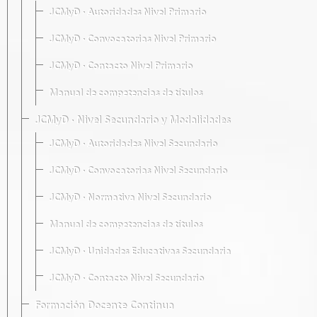
JCMyD · Autoridades Nivel Primario
JCMyD · Convocatorias Nivel Primario
JCMyD · Contacto Nivel Primario
Manual de competencias de títulos
JCMyD · Nivel Secundario y Modalidades
JCMyD · Autoridades Nivel Secundario
JCMyD · Convocatorias Nivel Secundario
JCMyD · Normativa Nivel Secundario
Manual de competencias de títulos
JCMyD · Unidades Educativas Secundaria
JCMyD · Contacto Nivel Secundario
Formación Docente Continua