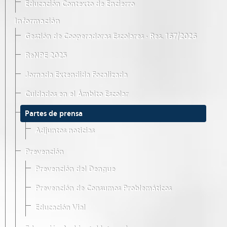
Educación Contexto de Encierro
Información
Gestión de Cooperadoras Escolares · Res. 167/2026
ReNPE 2025
Jornada Extendida Focalizada
Cuidados en el Ámbito Escolar
Partes de prensa
Adjuntos noticias
Prevención
Prevención del Dengue
Prevención de Consumos Problemáticos
Educación Vial