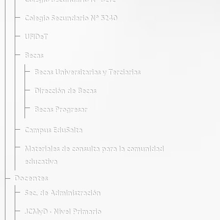
Colegio Secundario Nº 5212
Colegio Secundario Nº 5240
UFIDeT
Becas
Becas Universitarias y Terciarias
Dirección de Becas
Becas Progresar
Campus EduSalta
Materiales de consulta para la comunidad
educativa
Docentes
Sec. de Administración
JCMyD · Nivel Primario