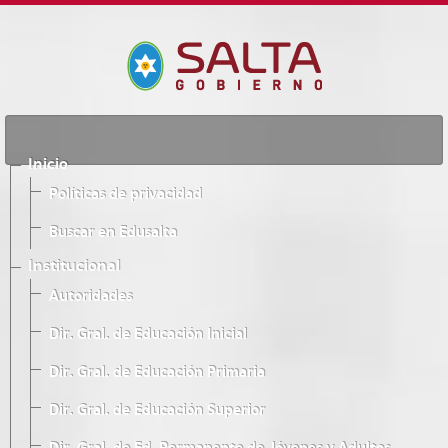
Inicio
Políticas de privacidad
Buscar en Edusalta
Institucional
Autoridades
Dir. Gral. de Educación Inicial
Dir. Gral. de Educación Primaria
Dir. Gral. de Educación Superior