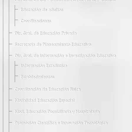
Dir. Gral. de Ed. Permanente de Jóvenes y Adultos
Educación de adultos
Coordinaciones
Dir. Gral. de Educación Privada
Secretaría de Planeamiento Educativo
Dir. Gral. de Información e Investigación Educativa
Información Estadística
Establecimientos
Coordinación de Educación Física
Modalidad Educación Especial
Mod. Educación Domiciliaria y Hospitalaria
Promoción Científica e Innovación Tecnológica