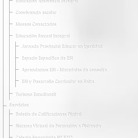
Educación Ambiental Integral
Convivencia escolar
Museos Conectados
Educación Sexual Integral
Jornada Provincial Educar en Igualdad
Espacio Específico de ESI
Aprendamos ESI - Materiales de consulta
ESI y Desarrollo Curricular en Salta
Turismo Estudiantil
Servicios
Boletín de Calificaciones Digital
Sistema Virtual de Formación a Distancia