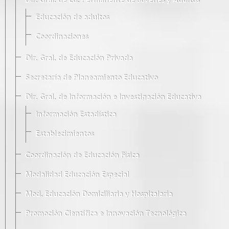
Dir. Gral. de Ed. Permanente de Jóvenes y Adultos
Educación de adultos
Coordinaciones
Dir. Gral. de Educación Privada
Secretaría de Planeamiento Educativo
Dir. Gral. de Información e Investigación Educativa
Información Estadística
Establecimientos
Coordinación de Educación Física
Modalidad Educación Especial
Mod. Educación Domiciliaria y Hospitalaria
Promoción Científica e Innovación Tecnológica