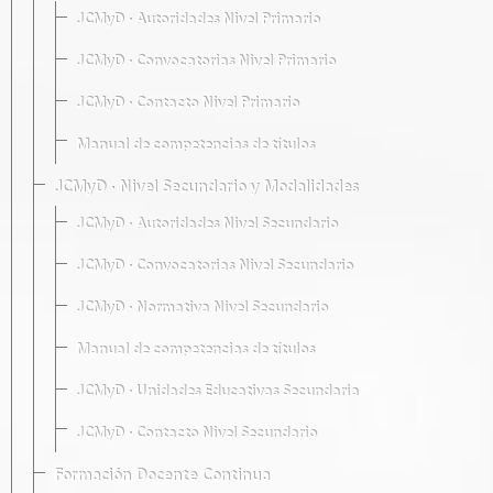
JCMyD · Autoridades Nivel Primario
JCMyD · Convocatorias Nivel Primario
JCMyD · Contacto Nivel Primario
Manual de competencias de títulos
JCMyD · Nivel Secundario y Modalidades
JCMyD · Autoridades Nivel Secundario
JCMyD · Convocatorias Nivel Secundario
JCMyD · Normativa Nivel Secundario
Manual de competencias de títulos
JCMyD · Unidades Educativas Secundaria
JCMyD · Contacto Nivel Secundario
Formación Docente Continua