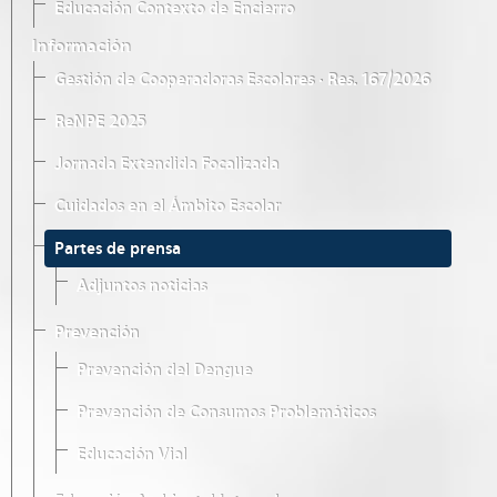
Educación Contexto de Encierro
Información
Gestión de Cooperadoras Escolares · Res. 167/2026
ReNPE 2025
Jornada Extendida Focalizada
Cuidados en el Ámbito Escolar
Partes de prensa
Adjuntos noticias
Prevención
Prevención del Dengue
Prevención de Consumos Problemáticos
Educación Vial