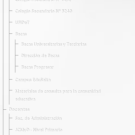
Colegio Secundario Nº 5212
Colegio Secundario Nº 5240
UFIDeT
Becas
Becas Universitarias y Terciarias
Dirección de Becas
Becas Progresar
Campus EduSalta
Materiales de consulta para la comunidad
educativa
Docentes
Sec. de Administración
JCMyD · Nivel Primario