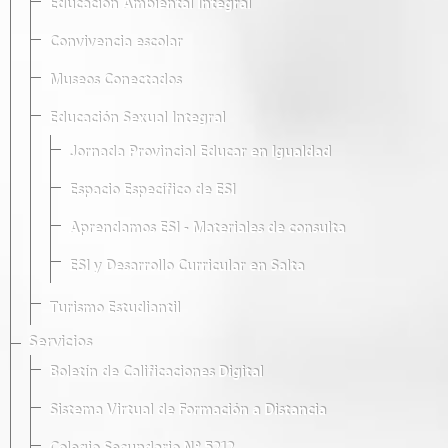
Educación Ambiental Integral
Convivencia escolar
Museos Conectados
Educación Sexual Integral
Jornada Provincial Educar en Igualdad
Espacio Específico de ESI
Aprendamos ESI - Materiales de consulta
ESI y Desarrollo Curricular en Salta
Turismo Estudiantil
Servicios
Boletín de Calificaciones Digital
Sistema Virtual de Formación a Distancia