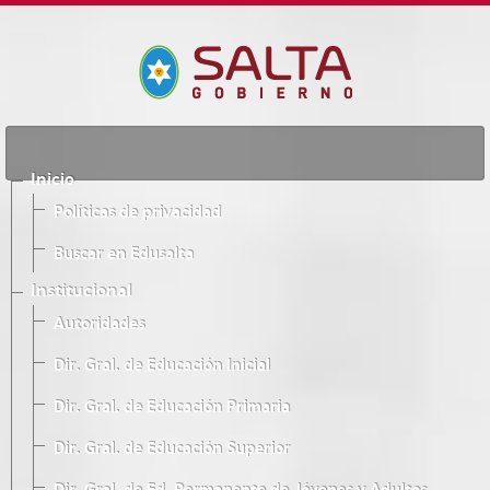
Inicio
Políticas de privacidad
Buscar en Edusalta
Institucional
Autoridades
Dir. Gral. de Educación Inicial
Dir. Gral. de Educación Primaria
Dir. Gral. de Educación Superior