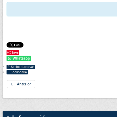
Save
Whatsapp
P. Socioeducativas
E. Secundaria
Anterior