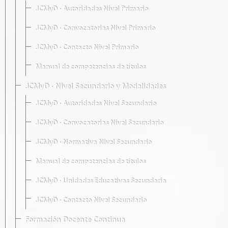
JCMyD · Autoridades Nivel Primario
JCMyD · Convocatorias Nivel Primario
JCMyD · Contacto Nivel Primario
Manual de competencias de títulos
JCMyD · Nivel Secundario y Modalidades
JCMyD · Autoridades Nivel Secundario
JCMyD · Convocatorias Nivel Secundario
JCMyD · Normativa Nivel Secundario
Manual de competencias de títulos
JCMyD · Unidades Educativas Secundaria
JCMyD · Contacto Nivel Secundario
Formación Docente Continua