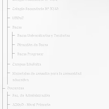
Colegio Secundario Nº 5212
Colegio Secundario Nº 5240
UFIDeT
Becas
Becas Universitarias y Terciarias
Dirección de Becas
Becas Progresar
Campus EduSalta
Materiales de consulta para la comunidad
educativa
Docentes
Sec. de Administración
JCMyD · Nivel Primario