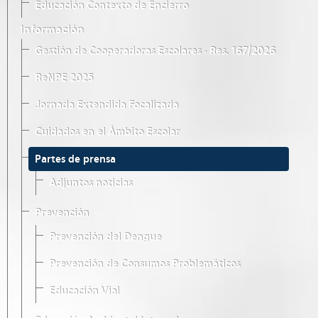
Educación Contexto de Encierro
Información
Gestión de Cooperadoras Escolares · Res. 167/2026
ReNPE 2025
Jornada Extendida Focalizada
Cuidados en el Ámbito Escolar
Partes de prensa
Adjuntos noticias
Prevención
Prevención del Dengue
Prevención de Consumos Problemáticos
Educación Vial