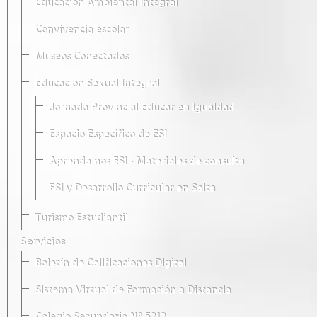
Educación Ambiental Integral
Convivencia escolar
Museos Conectados
Educación Sexual Integral
Jornada Provincial Educar en Igualdad
Espacio Específico de ESI
Aprendamos ESI - Materiales de consulta
ESI y Desarrollo Curricular en Salta
Turismo Estudiantil
Servicios
Boletín de Calificaciones Digital
Sistema Virtual de Formación a Distancia