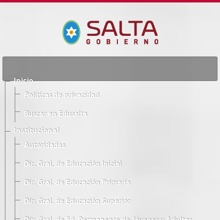
Inicio
Políticas de privacidad
Buscar en Edusalta
Institucional
Autoridades
Dir. Gral. de Educación Inicial
Dir. Gral. de Educación Primaria
Dir. Gral. de Educación Superior