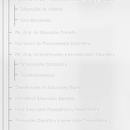
Dir. Gral. de Ed. Permanente de Jóvenes y Adultos
Educación de adultos
Coordinaciones
Dir. Gral. de Educación Privada
Secretaría de Planeamiento Educativo
Dir. Gral. de Información e Investigación Educativa
Información Estadística
Establecimientos
Coordinación de Educación Física
Modalidad Educación Especial
Mod. Educación Domiciliaria y Hospitalaria
Promoción Científica e Innovación Tecnológica