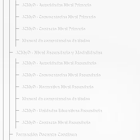
JCMyD · Autoridades Nivel Primario
JCMyD · Convocatorias Nivel Primario
JCMyD · Contacto Nivel Primario
Manual de competencias de títulos
JCMyD · Nivel Secundario y Modalidades
JCMyD · Autoridades Nivel Secundario
JCMyD · Convocatorias Nivel Secundario
JCMyD · Normativa Nivel Secundario
Manual de competencias de títulos
JCMyD · Unidades Educativas Secundaria
JCMyD · Contacto Nivel Secundario
Formación Docente Continua