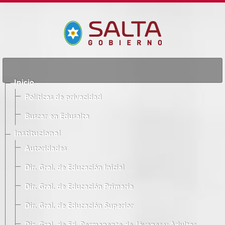
Inicio
Políticas de privacidad
Buscar en Edusalta
Institucional
Autoridades
Dir. Gral. de Educación Inicial
Dir. Gral. de Educación Primaria
Dir. Gral. de Educación Superior