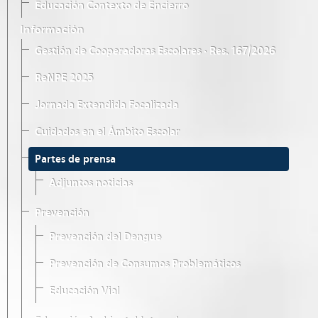
Educación Contexto de Encierro
Información
Gestión de Cooperadoras Escolares · Res. 167/2026
ReNPE 2025
Jornada Extendida Focalizada
Cuidados en el Ámbito Escolar
Partes de prensa
Adjuntos noticias
Prevención
Prevención del Dengue
Prevención de Consumos Problemáticos
Educación Vial