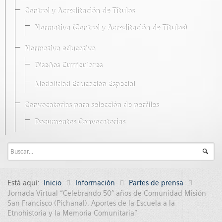
Control y Acreditación de Títulos
Normativa (Control y Acreditación de Títulos)
Normativa educativa
Diseños Curriculares
Modalidad Educación Especial
Convocatorias para selección de perfiles
Documentos Convocatorias
Está aquí:
Inicio
Información
Partes de prensa
Jornada Virtual “Celebrando 50° años de Comunidad Misión
San Francisco (Pichanal). Aportes de la Escuela a la
Etnohistoria y la Memoria Comunitaria”