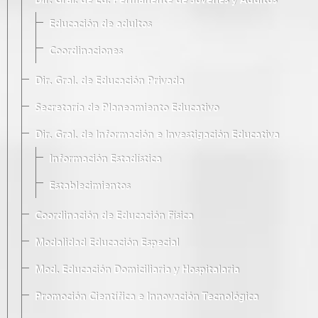
Dir. Gral. de Ed. Permanente de Jóvenes y Adultos
Educación de adultos
Coordinaciones
Dir. Gral. de Educación Privada
Secretaría de Planeamiento Educativo
Dir. Gral. de Información e Investigación Educativa
Información Estadística
Establecimientos
Coordinación de Educación Física
Modalidad Educación Especial
Mod. Educación Domiciliaria y Hospitalaria
Promoción Científica e Innovación Tecnológica