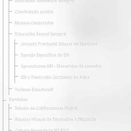
Educación Ambiental Integral
Convivencia escolar
Museos Conectados
Educación Sexual Integral
Jornada Provincial Educar en Igualdad
Espacio Específico de ESI
Aprendamos ESI - Materiales de consulta
ESI y Desarrollo Curricular en Salta
Turismo Estudiantil
Servicios
Boletín de Calificaciones Digital
Sistema Virtual de Formación a Distancia