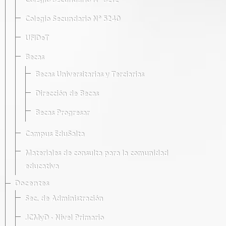
Colegio Secundario Nº 5212
Colegio Secundario Nº 5240
UFIDeT
Becas
Becas Universitarias y Terciarias
Dirección de Becas
Becas Progresar
Campus EduSalta
Materiales de consulta para la comunidad
educativa
Docentes
Sec. de Administración
JCMyD · Nivel Primario