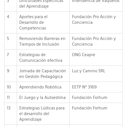
3
Dificultades Especificas
Intendencia de Vaqueros
del Aprendizaje
4
Aportes para el
Fundación Pro Acción y
Desarrollo de
Conciencia
Competencias
5
Removiendo Barreras en
Fundación Pro Acción y
Tiempos de Inclusión
Conciencia
7
Estrategias de
ONG Ceapre
Comunicación efectiva
9
Jornada de Capacitación
Luz y Camino SRL
en Gestión Pedagógica
10
Aprendiendo Robótica
EETP Nº 3169
11
El Juego y la Autoestima
Fundación Forhum
13
Estrategias Lúdicas para
Fundación Forhum
el desarrollo del
Aprendizaje