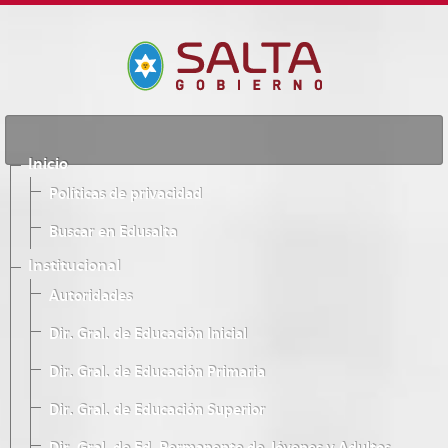
Inicio
Políticas de privacidad
Buscar en Edusalta
Institucional
Autoridades
Dir. Gral. de Educación Inicial
Dir. Gral. de Educación Primaria
Dir. Gral. de Educación Superior