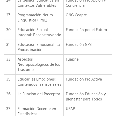
24
La Gestión Educativa en
Fundación Pro Acción y
Contextos Vulnerables
Conciencia
27
Programación Neuro
ONG Ceapre
Lingüística ( PNL)
30
Educación Sexual
Fundación por el Futuro
Integral: Reconstruyendo
31
Educación Emocional: La
Fundación GPS
Procastinación
33
Aspectos
Fuapne
Neuropsicológicos de los
Trastornos
35
Educar las Emociones:
Fundación Pro Activa
Contenidos Transversales
36
La Función del Preceptor
Fundación Educación y
Bienestar para Todos
37
Formación Docente en
UPAP
Estadísticas