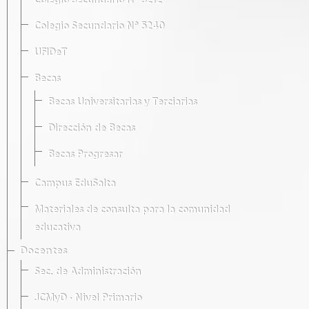
Colegio Secundario Nº 5212
Colegio Secundario Nº 5240
UFIDeT
Becas
Becas Universitarias y Terciarias
Dirección de Becas
Becas Progresar
Campus EduSalta
Materiales de consulta para la comunidad
educativa
Docentes
Sec. de Administración
JCMyD · Nivel Primario