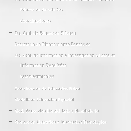
Dir. Gral. de Ed. Permanente de Jóvenes y Adultos
Educación de adultos
Coordinaciones
Dir. Gral. de Educación Privada
Secretaría de Planeamiento Educativo
Dir. Gral. de Información e Investigación Educativa
Información Estadística
Establecimientos
Coordinación de Educación Física
Modalidad Educación Especial
Mod. Educación Domiciliaria y Hospitalaria
Promoción Científica e Innovación Tecnológica