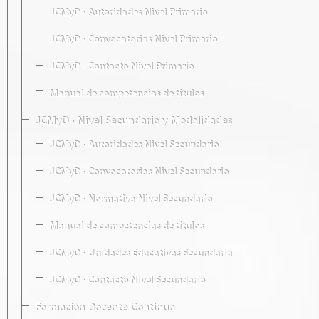
JCMyD · Autoridades Nivel Primario
JCMyD · Convocatorias Nivel Primario
JCMyD · Contacto Nivel Primario
Manual de competencias de títulos
JCMyD · Nivel Secundario y Modalidades
JCMyD · Autoridades Nivel Secundario
JCMyD · Convocatorias Nivel Secundario
JCMyD · Normativa Nivel Secundario
Manual de competencias de títulos
JCMyD · Unidades Educativas Secundaria
JCMyD · Contacto Nivel Secundario
Formación Docente Continua