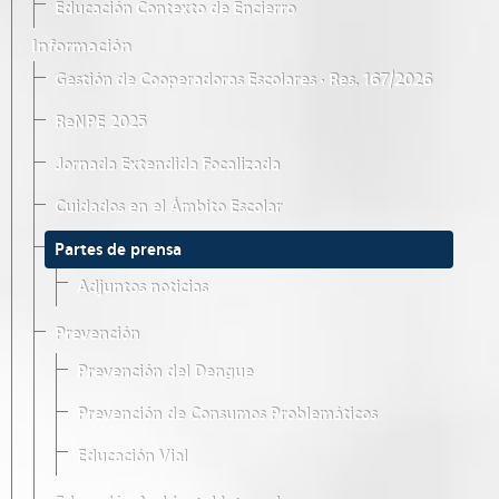
Educación Contexto de Encierro
Información
Gestión de Cooperadoras Escolares · Res. 167/2026
ReNPE 2025
Jornada Extendida Focalizada
Cuidados en el Ámbito Escolar
Partes de prensa
Adjuntos noticias
Prevención
Prevención del Dengue
Prevención de Consumos Problemáticos
Educación Vial