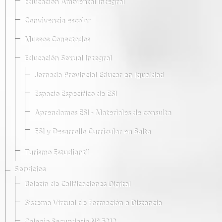
Educación Ambiental Integral
Convivencia escolar
Museos Conectados
Educación Sexual Integral
Jornada Provincial Educar en Igualdad
Espacio Específico de ESI
Aprendamos ESI - Materiales de consulta
ESI y Desarrollo Curricular en Salta
Turismo Estudiantil
Servicios
Boletín de Calificaciones Digital
Sistema Virtual de Formación a Distancia