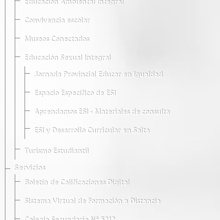
Educación Ambiental Integral
Convivencia escolar
Museos Conectados
Educación Sexual Integral
Jornada Provincial Educar en Igualdad
Espacio Específico de ESI
Aprendamos ESI - Materiales de consulta
ESI y Desarrollo Curricular en Salta
Turismo Estudiantil
Servicios
Boletín de Calificaciones Digital
Sistema Virtual de Formación a Distancia