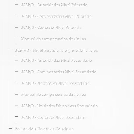
JCMyD · Autoridades Nivel Primario
JCMyD · Convocatorias Nivel Primario
JCMyD · Contacto Nivel Primario
Manual de competencias de títulos
JCMyD · Nivel Secundario y Modalidades
JCMyD · Autoridades Nivel Secundario
JCMyD · Convocatorias Nivel Secundario
JCMyD · Normativa Nivel Secundario
Manual de competencias de títulos
JCMyD · Unidades Educativas Secundaria
JCMyD · Contacto Nivel Secundario
Formación Docente Continua