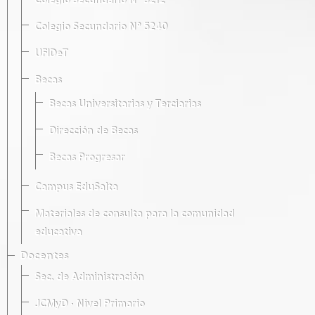
Colegio Secundario Nº 5212
Colegio Secundario Nº 5240
UFIDeT
Becas
Becas Universitarias y Terciarias
Dirección de Becas
Becas Progresar
Campus EduSalta
Materiales de consulta para la comunidad
educativa
Docentes
Sec. de Administración
JCMyD · Nivel Primario