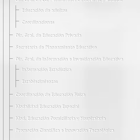
Dir. Gral. de Ed. Permanente de Jóvenes y Adultos
Educación de adultos
Coordinaciones
Dir. Gral. de Educación Privada
Secretaría de Planeamiento Educativo
Dir. Gral. de Información e Investigación Educativa
Información Estadística
Establecimientos
Coordinación de Educación Física
Modalidad Educación Especial
Mod. Educación Domiciliaria y Hospitalaria
Promoción Científica e Innovación Tecnológica