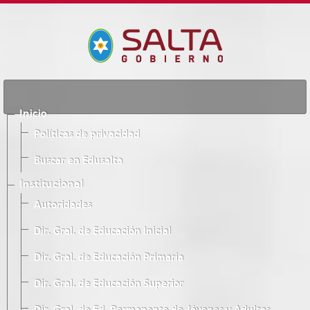
Inicio
Políticas de privacidad
Buscar en Edusalta
Institucional
Autoridades
Dir. Gral. de Educación Inicial
Dir. Gral. de Educación Primaria
Dir. Gral. de Educación Superior