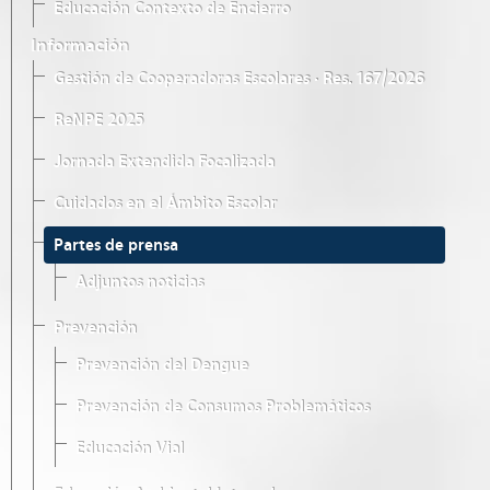
Educación Contexto de Encierro
Información
Gestión de Cooperadoras Escolares · Res. 167/2026
ReNPE 2025
Jornada Extendida Focalizada
Cuidados en el Ámbito Escolar
Partes de prensa
Adjuntos noticias
Prevención
Prevención del Dengue
Prevención de Consumos Problemáticos
Educación Vial