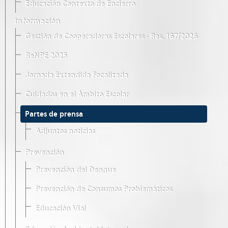
Educación Contexto de Encierro
Información
Gestión de Cooperadoras Escolares · Res. 167/2026
ReNPE 2025
Jornada Extendida Focalizada
Cuidados en el Ámbito Escolar
Partes de prensa
Adjuntos noticias
Prevención
Prevención del Dengue
Prevención de Consumos Problemáticos
Educación Vial