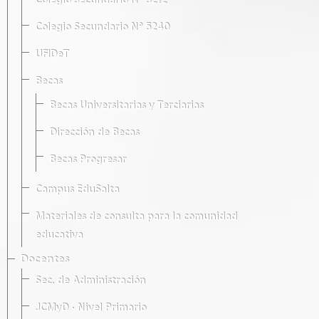
Colegio Secundario Nº 5212
Colegio Secundario Nº 5240
UFIDeT
Becas
Becas Universitarias y Terciarias
Dirección de Becas
Becas Progresar
Campus EduSalta
Materiales de consulta para la comunidad
educativa
Docentes
Sec. de Administración
JCMyD · Nivel Primario