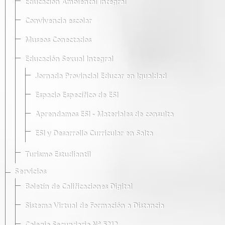
Educación Ambiental Integral
Convivencia escolar
Museos Conectados
Educación Sexual Integral
Jornada Provincial Educar en Igualdad
Espacio Específico de ESI
Aprendamos ESI - Materiales de consulta
ESI y Desarrollo Curricular en Salta
Turismo Estudiantil
Servicios
Boletín de Calificaciones Digital
Sistema Virtual de Formación a Distancia