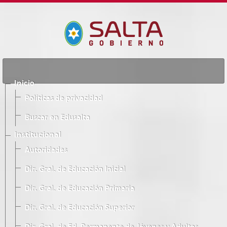
Inicio
Políticas de privacidad
Buscar en Edusalta
Institucional
Autoridades
Dir. Gral. de Educación Inicial
Dir. Gral. de Educación Primaria
Dir. Gral. de Educación Superior