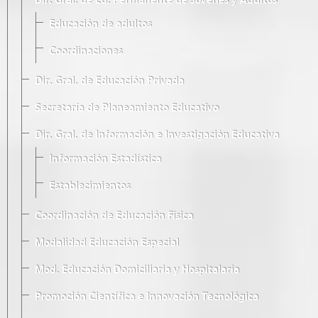
Dir. Gral. de Ed. Permanente de Jóvenes y Adultos
Educación de adultos
Coordinaciones
Dir. Gral. de Educación Privada
Secretaría de Planeamiento Educativo
Dir. Gral. de Información e Investigación Educativa
Información Estadística
Establecimientos
Coordinación de Educación Física
Modalidad Educación Especial
Mod. Educación Domiciliaria y Hospitalaria
Promoción Científica e Innovación Tecnológica