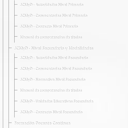
JCMyD · Autoridades Nivel Primario
JCMyD · Convocatorias Nivel Primario
JCMyD · Contacto Nivel Primario
Manual de competencias de títulos
JCMyD · Nivel Secundario y Modalidades
JCMyD · Autoridades Nivel Secundario
JCMyD · Convocatorias Nivel Secundario
JCMyD · Normativa Nivel Secundario
Manual de competencias de títulos
JCMyD · Unidades Educativas Secundaria
JCMyD · Contacto Nivel Secundario
Formación Docente Continua