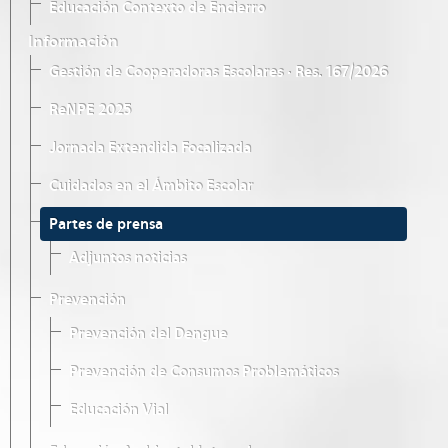
Educación Contexto de Encierro
Información
Gestión de Cooperadoras Escolares · Res. 167/2026
ReNPE 2025
Jornada Extendida Focalizada
Cuidados en el Ámbito Escolar
Partes de prensa
Adjuntos noticias
Prevención
Prevención del Dengue
Prevención de Consumos Problemáticos
Educación Vial