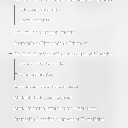
Dir. Gral. de Ed. Permanente de Jóvenes y Adultos
Educación de adultos
Coordinaciones
Dir. Gral. de Educación Privada
Secretaría de Planeamiento Educativo
Dir. Gral. de Información e Investigación Educativa
Información Estadística
Establecimientos
Coordinación de Educación Física
Modalidad Educación Especial
Mod. Educación Domiciliaria y Hospitalaria
Promoción Científica e Innovación Tecnológica