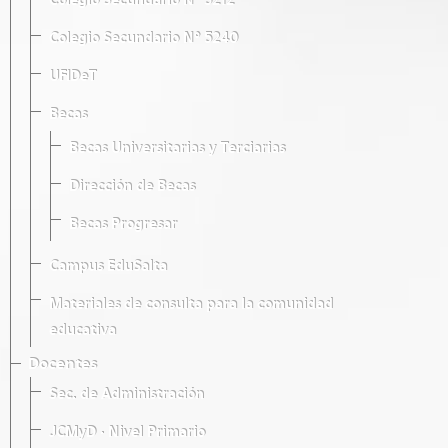
Colegio Secundario Nº 5212
Colegio Secundario Nº 5240
UFIDeT
Becas
Becas Universitarias y Terciarias
Dirección de Becas
Becas Progresar
Campus EduSalta
Materiales de consulta para la comunidad
educativa
Docentes
Sec. de Administración
JCMyD · Nivel Primario