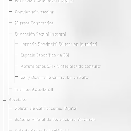
Educación Ambiental Integral
Convivencia escolar
Museos Conectados
Educación Sexual Integral
Jornada Provincial Educar en Igualdad
Espacio Específico de ESI
Aprendamos ESI - Materiales de consulta
ESI y Desarrollo Curricular en Salta
Turismo Estudiantil
Servicios
Boletín de Calificaciones Digital
Sistema Virtual de Formación a Distancia