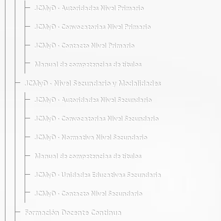
JCMyD · Autoridades Nivel Primario
JCMyD · Convocatorias Nivel Primario
JCMyD · Contacto Nivel Primario
Manual de competencias de títulos
JCMyD · Nivel Secundario y Modalidades
JCMyD · Autoridades Nivel Secundario
JCMyD · Convocatorias Nivel Secundario
JCMyD · Normativa Nivel Secundario
Manual de competencias de títulos
JCMyD · Unidades Educativas Secundaria
JCMyD · Contacto Nivel Secundario
Formación Docente Continua