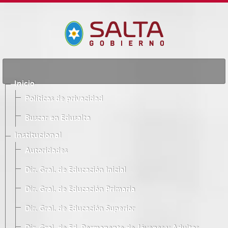
Inicio
Políticas de privacidad
Buscar en Edusalta
Institucional
Autoridades
Dir. Gral. de Educación Inicial
Dir. Gral. de Educación Primaria
Dir. Gral. de Educación Superior