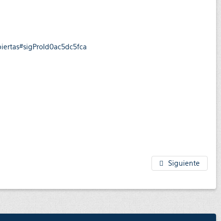
biertas#sigProId0ac5dc5fca
Siguiente