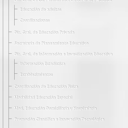
Dir. Gral. de Ed. Permanente de Jóvenes y Adultos
Educación de adultos
Coordinaciones
Dir. Gral. de Educación Privada
Secretaría de Planeamiento Educativo
Dir. Gral. de Información e Investigación Educativa
Información Estadística
Establecimientos
Coordinación de Educación Física
Modalidad Educación Especial
Mod. Educación Domiciliaria y Hospitalaria
Promoción Científica e Innovación Tecnológica