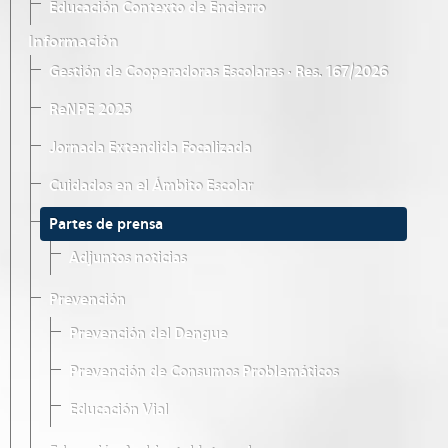
Educación Contexto de Encierro
Información
Gestión de Cooperadoras Escolares · Res. 167/2026
ReNPE 2025
Jornada Extendida Focalizada
Cuidados en el Ámbito Escolar
Partes de prensa
Adjuntos noticias
Prevención
Prevención del Dengue
Prevención de Consumos Problemáticos
Educación Vial