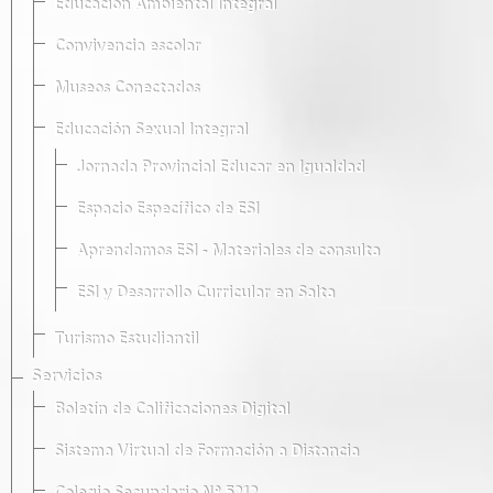
Educación Ambiental Integral
Convivencia escolar
Museos Conectados
Educación Sexual Integral
Jornada Provincial Educar en Igualdad
Espacio Específico de ESI
Aprendamos ESI - Materiales de consulta
ESI y Desarrollo Curricular en Salta
Turismo Estudiantil
Servicios
Boletín de Calificaciones Digital
Sistema Virtual de Formación a Distancia