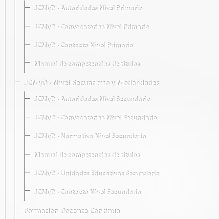
JCMyD · Autoridades Nivel Primario
JCMyD · Convocatorias Nivel Primario
JCMyD · Contacto Nivel Primario
Manual de competencias de títulos
JCMyD · Nivel Secundario y Modalidades
JCMyD · Autoridades Nivel Secundario
JCMyD · Convocatorias Nivel Secundario
JCMyD · Normativa Nivel Secundario
Manual de competencias de títulos
JCMyD · Unidades Educativas Secundaria
JCMyD · Contacto Nivel Secundario
Formación Docente Continua