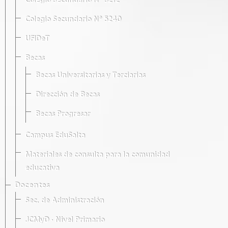
Colegio Secundario Nº 5212
Colegio Secundario Nº 5240
UFIDeT
Becas
Becas Universitarias y Terciarias
Dirección de Becas
Becas Progresar
Campus EduSalta
Materiales de consulta para la comunidad
educativa
Docentes
Sec. de Administración
JCMyD · Nivel Primario