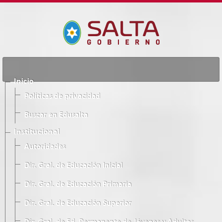
Inicio
Políticas de privacidad
Buscar en Edusalta
Institucional
Autoridades
Dir. Gral. de Educación Inicial
Dir. Gral. de Educación Primaria
Dir. Gral. de Educación Superior