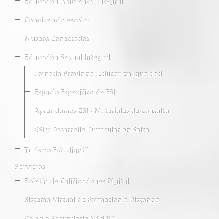
Educación Ambiental Integral
Convivencia escolar
Museos Conectados
Educación Sexual Integral
Jornada Provincial Educar en Igualdad
Espacio Específico de ESI
Aprendamos ESI - Materiales de consulta
ESI y Desarrollo Curricular en Salta
Turismo Estudiantil
Servicios
Boletín de Calificaciones Digital
Sistema Virtual de Formación a Distancia