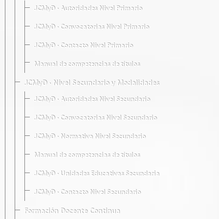
JCMyD · Autoridades Nivel Primario
JCMyD · Convocatorias Nivel Primario
JCMyD · Contacto Nivel Primario
Manual de competencias de títulos
JCMyD · Nivel Secundario y Modalidades
JCMyD · Autoridades Nivel Secundario
JCMyD · Convocatorias Nivel Secundario
JCMyD · Normativa Nivel Secundario
Manual de competencias de títulos
JCMyD · Unidades Educativas Secundaria
JCMyD · Contacto Nivel Secundario
Formación Docente Continua