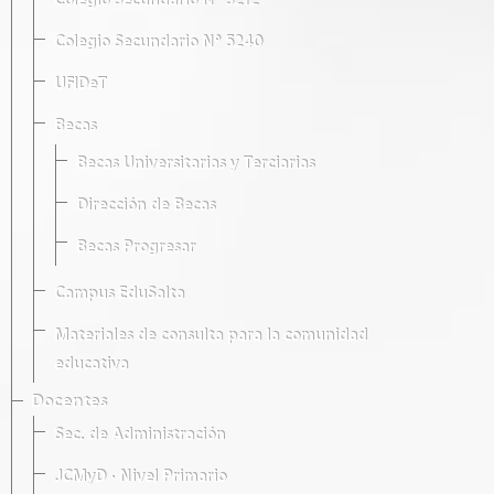
Colegio Secundario Nº 5212
Colegio Secundario Nº 5240
UFIDeT
Becas
Becas Universitarias y Terciarias
Dirección de Becas
Becas Progresar
Campus EduSalta
Materiales de consulta para la comunidad
educativa
Docentes
Sec. de Administración
JCMyD · Nivel Primario