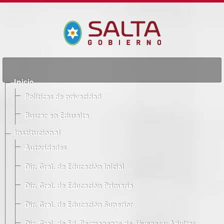
Inicio
Políticas de privacidad
Buscar en Edusalta
Institucional
Autoridades
Dir. Gral. de Educación Inicial
Dir. Gral. de Educación Primaria
Dir. Gral. de Educación Superior