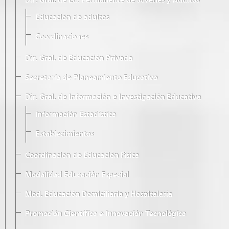
Dir. Gral. de Ed. Permanente de Jóvenes y Adultos
Educación de adultos
Coordinaciones
Dir. Gral. de Educación Privada
Secretaría de Planeamiento Educativo
Dir. Gral. de Información e Investigación Educativa
Información Estadística
Establecimientos
Coordinación de Educación Física
Modalidad Educación Especial
Mod. Educación Domiciliaria y Hospitalaria
Promoción Científica e Innovación Tecnológica