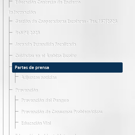
Educación Contexto de Encierro
Información
Gestión de Cooperadoras Escolares · Res. 167/2026
ReNPE 2025
Jornada Extendida Focalizada
Cuidados en el Ámbito Escolar
Partes de prensa
Adjuntos noticias
Prevención
Prevención del Dengue
Prevención de Consumos Problemáticos
Educación Vial