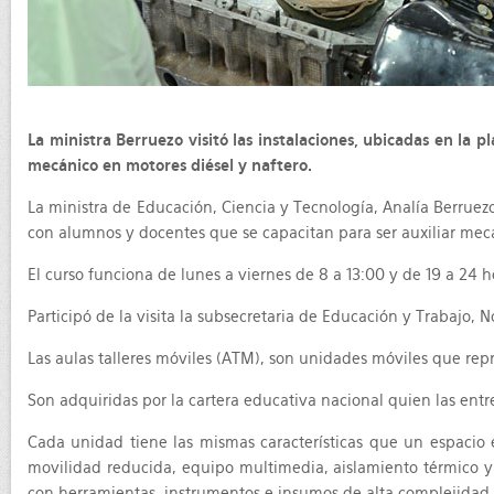
La ministra Berruezo visitó las instalaciones, ubicadas en la p
mecánico en motores diésel y naftero.
La ministra de Educación, Ciencia y Tecnología, Analía Berruezo
con alumnos y docentes que se capacitan para ser auxiliar mecá
El curso funciona de lunes a viernes de 8 a 13:00 y de 19 a 24 
Participó de la visita la subsecretaria de Educación y Trabajo, 
Las aulas talleres móviles (ATM), son unidades móviles que repro
Son adquiridas por la cartera educativa nacional quien las entreg
Cada unidad tiene las mismas características que un espacio ed
movilidad reducida, equipo multimedia, aislamiento térmico y 
con herramientas, instrumentos e insumos de alta complejidad 