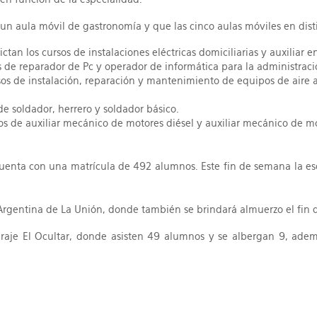
 aula móvil de gastronomía y que las cinco aulas móviles en distinto
ctan los cursos de instalaciones eléctricas domiciliarias y auxiliar en
s de reparador de Pc y operador de informática para la administraci
rsos de instalación, reparación y mantenimiento de equipos de aire
de soldador, herrero y soldador básico.
sos de auxiliar mecánico de motores diésel y auxiliar mecánico de mo
cuenta con una matrícula de 492 alumnos. Este fin de semana la esc
Argentina de La Unión, donde también se brindará almuerzo el fin de
paraje El Ocultar, donde asisten 49 alumnos y se albergan 9, ad