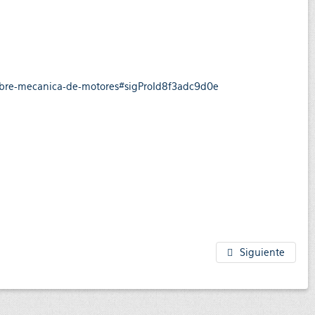
-sobre-mecanica-de-motores#sigProId8f3adc9d0e
Siguiente