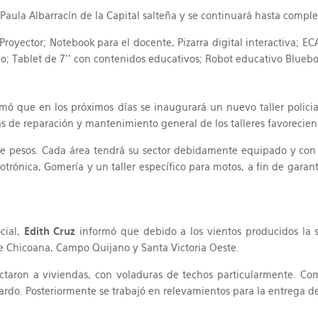
la Albarracín de la Capital salteña y se continuará hasta completar
 Proyector; Notebook para el docente, Pizarra digital interactiva; 
; Tablet de 7’’ con contenidos educativos; Robot educativo Bluebot 
mó que en los próximos días se inaugurará un nuevo taller policial
 de reparación y mantenimiento general de los talleres favoreciendo 
 de pesos. Cada área tendrá su sector debidamente equipado y co
totrónica, Gomería y un taller específico para motos, a fin de garan
cial,
Edith Cruz
informó que debido a los vientos producidos la s
de Chicoana, Campo Quijano y Santa Victoria Oeste.
ectaron a viviendas, con voladuras de techos particularmente. Co
guardo. Posteriormente se trabajó en relevamientos para la entrega d