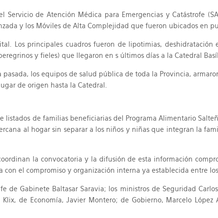
el Servicio de Atención Médica para Emergencias y Catástrofe (SAM
zada y los Móviles de Alta Complejidad que fueron ubicados en pu
ital. Los principales cuadros fueron de lipotimias, deshidratación
regrinos y fieles) que llegaron en s últimos días a la Catedral Basíl
 pasada, los equipos de salud pública de toda la Provincia, armaron
lugar de origen hasta la Catedral.
listados de familias beneficiarias del Programa Alimentario Salteño 
ercana al hogar sin separar a los niños y niñas que integran la fam
coordinan la convocatoria y la difusión de esta información comp
ta con el compromiso y organización interna ya establecida entre los
fe de Gabinete Baltasar Saravia; los ministros de Seguridad Carlos 
e Klix, de Economía, Javier Montero; de Gobierno, Marcelo López 