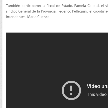
También participaron la fiscal de Estado, Pamela Calletti; e
síndico General de la Provincia, Federico Pellegrini, el coordin
Intendentes, Mario Cuenca.