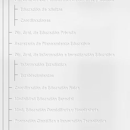
Dir. Gral. de Ed. Permanente de Jóvenes y Adultos
Educación de adultos
Coordinaciones
Dir. Gral. de Educación Privada
Secretaría de Planeamiento Educativo
Dir. Gral. de Información e Investigación Educativa
Información Estadística
Establecimientos
Coordinación de Educación Física
Modalidad Educación Especial
Mod. Educación Domiciliaria y Hospitalaria
Promoción Científica e Innovación Tecnológica