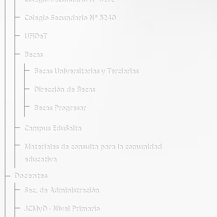
Colegio Secundario Nº 5212
Colegio Secundario Nº 5240
UFIDeT
Becas
Becas Universitarias y Terciarias
Dirección de Becas
Becas Progresar
Campus EduSalta
Materiales de consulta para la comunidad
educativa
Docentes
Sec. de Administración
JCMyD · Nivel Primario