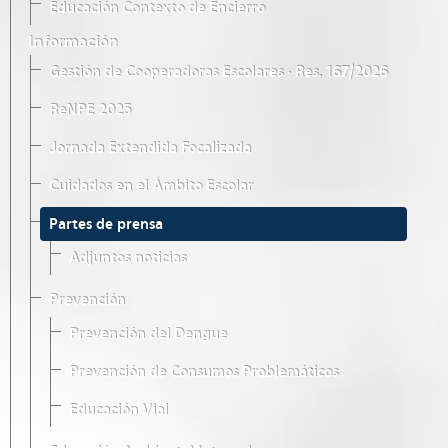
Educación Contexto de Encierro
Información
Gestión de Cooperadoras Escolares · Res. 167/2026
ReNPE 2025
Jornada Extendida Focalizada
Cuidados en el Ámbito Escolar
Partes de prensa
Adjuntos noticias
Prevención
Prevención del Dengue
Prevención de Consumos Problemáticos
Educación Vial