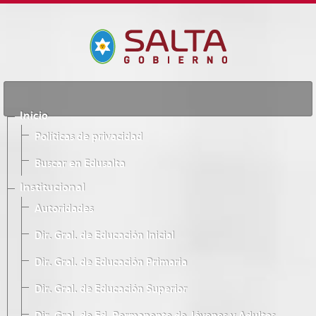
Inicio
Políticas de privacidad
Buscar en Edusalta
Institucional
Autoridades
Dir. Gral. de Educación Inicial
Dir. Gral. de Educación Primaria
Dir. Gral. de Educación Superior