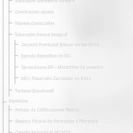
Educación Ambiental Integral
Convivencia escolar
Museos Conectados
Educación Sexual Integral
Jornada Provincial Educar en Igualdad
Espacio Específico de ESI
Aprendamos ESI - Materiales de consulta
ESI y Desarrollo Curricular en Salta
Turismo Estudiantil
Servicios
Boletín de Calificaciones Digital
Sistema Virtual de Formación a Distancia