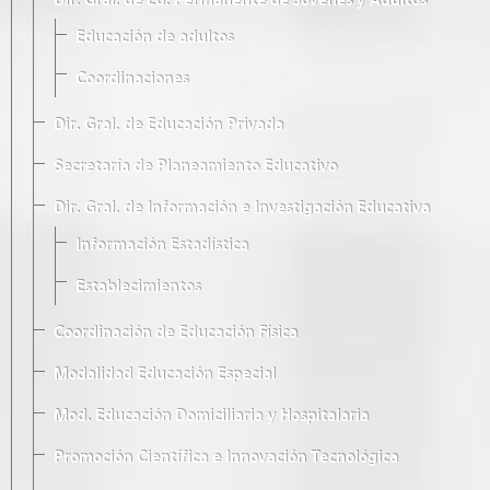
Dir. Gral. de Ed. Permanente de Jóvenes y Adultos
Educación de adultos
Coordinaciones
Dir. Gral. de Educación Privada
Secretaría de Planeamiento Educativo
Dir. Gral. de Información e Investigación Educativa
Información Estadística
Establecimientos
Coordinación de Educación Física
Modalidad Educación Especial
Mod. Educación Domiciliaria y Hospitalaria
Promoción Científica e Innovación Tecnológica