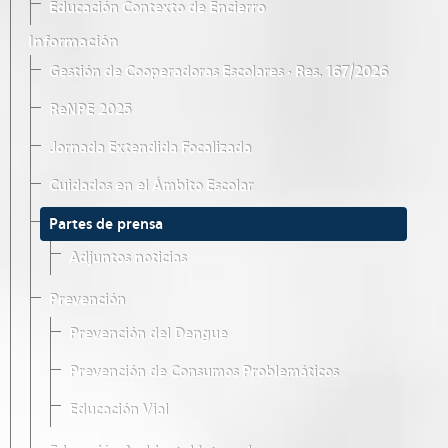
Educación Contexto de Encierro
Información
Gestión de Cooperadoras Escolares · Res. 167/2026
ReNPE 2025
Jornada Extendida Focalizada
Cuidados en el Ámbito Escolar
Partes de prensa
Adjuntos noticias
Prevención
Prevención del Dengue
Prevención de Consumos Problemáticos
Educación Vial