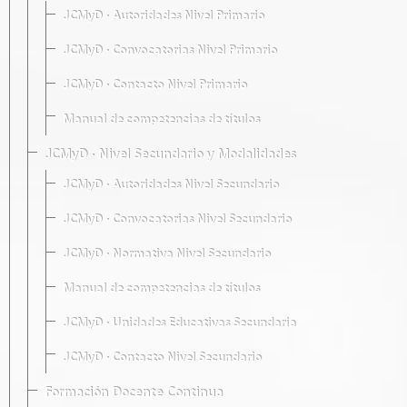
JCMyD · Autoridades Nivel Primario
JCMyD · Convocatorias Nivel Primario
JCMyD · Contacto Nivel Primario
Manual de competencias de títulos
JCMyD · Nivel Secundario y Modalidades
JCMyD · Autoridades Nivel Secundario
JCMyD · Convocatorias Nivel Secundario
JCMyD · Normativa Nivel Secundario
Manual de competencias de títulos
JCMyD · Unidades Educativas Secundaria
JCMyD · Contacto Nivel Secundario
Formación Docente Continua