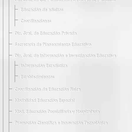
Dir. Gral. de Ed. Permanente de Jóvenes y Adultos
Educación de adultos
Coordinaciones
Dir. Gral. de Educación Privada
Secretaría de Planeamiento Educativo
Dir. Gral. de Información e Investigación Educativa
Información Estadística
Establecimientos
Coordinación de Educación Física
Modalidad Educación Especial
Mod. Educación Domiciliaria y Hospitalaria
Promoción Científica e Innovación Tecnológica