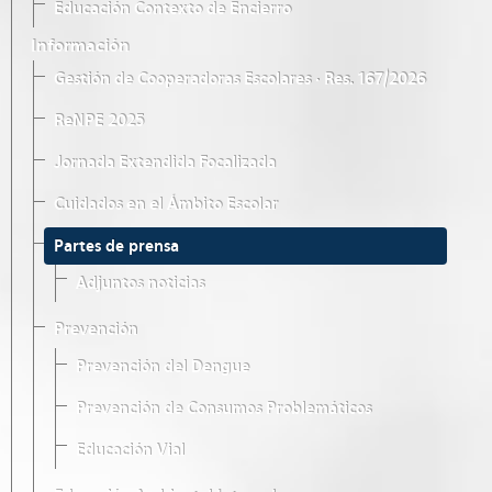
Educación Contexto de Encierro
Información
Gestión de Cooperadoras Escolares · Res. 167/2026
ReNPE 2025
Jornada Extendida Focalizada
Cuidados en el Ámbito Escolar
Partes de prensa
Adjuntos noticias
Prevención
Prevención del Dengue
Prevención de Consumos Problemáticos
Educación Vial