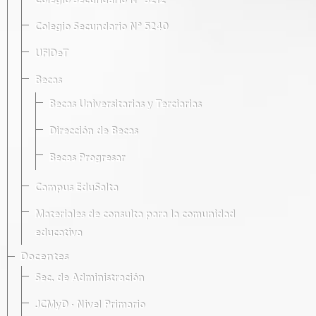
Colegio Secundario Nº 5212
Colegio Secundario Nº 5240
UFIDeT
Becas
Becas Universitarias y Terciarias
Dirección de Becas
Becas Progresar
Campus EduSalta
Materiales de consulta para la comunidad
educativa
Docentes
Sec. de Administración
JCMyD · Nivel Primario