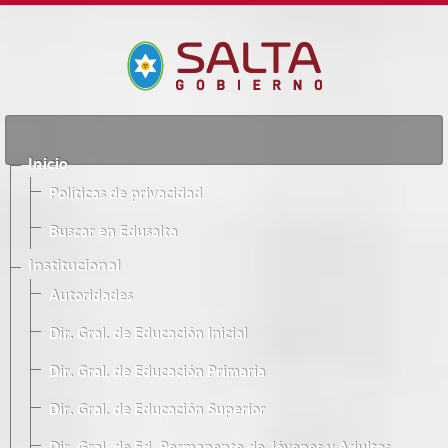
Inicio
Políticas de privacidad
Buscar en Edusalta
Institucional
Autoridades
Dir. Gral. de Educación Inicial
Dir. Gral. de Educación Primaria
Dir. Gral. de Educación Superior