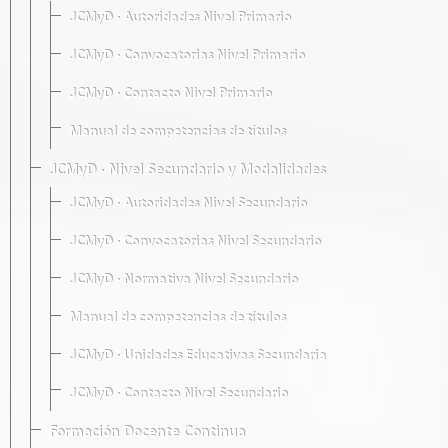
JCMyD · Autoridades Nivel Primario
JCMyD · Convocatorias Nivel Primario
JCMyD · Contacto Nivel Primario
Manual de competencias de títulos
JCMyD · Nivel Secundario y Modalidades
JCMyD · Autoridades Nivel Secundario
JCMyD · Convocatorias Nivel Secundario
JCMyD · Normativa Nivel Secundario
Manual de competencias de títulos
JCMyD · Unidades Educativas Secundaria
JCMyD · Contacto Nivel Secundario
Formación Docente Continua