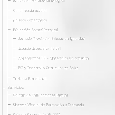
Educación Ambiental Integral
Convivencia escolar
Museos Conectados
Educación Sexual Integral
Jornada Provincial Educar en Igualdad
Espacio Específico de ESI
Aprendamos ESI - Materiales de consulta
ESI y Desarrollo Curricular en Salta
Turismo Estudiantil
Servicios
Boletín de Calificaciones Digital
Sistema Virtual de Formación a Distancia