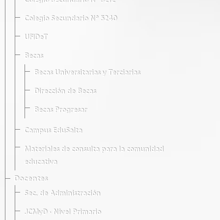
Colegio Secundario Nº 5212
Colegio Secundario Nº 5240
UFIDeT
Becas
Becas Universitarias y Terciarias
Dirección de Becas
Becas Progresar
Campus EduSalta
Materiales de consulta para la comunidad
educativa
Docentes
Sec. de Administración
JCMyD · Nivel Primario