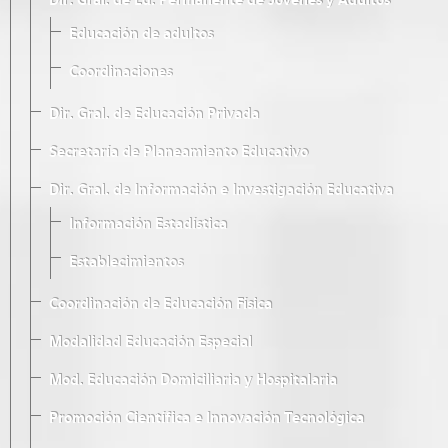
Dir. Gral. de Ed. Permanente de Jóvenes y Adultos
Educación de adultos
Coordinaciones
Dir. Gral. de Educación Privada
Secretaría de Planeamiento Educativo
Dir. Gral. de Información e Investigación Educativa
Información Estadística
Establecimientos
Coordinación de Educación Física
Modalidad Educación Especial
Mod. Educación Domiciliaria y Hospitalaria
Promoción Científica e Innovación Tecnológica