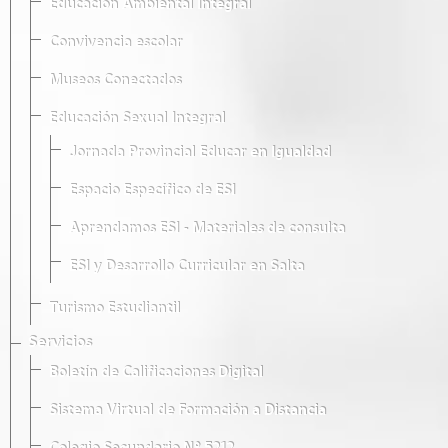
Educación Ambiental Integral
Convivencia escolar
Museos Conectados
Educación Sexual Integral
Jornada Provincial Educar en Igualdad
Espacio Específico de ESI
Aprendamos ESI - Materiales de consulta
ESI y Desarrollo Curricular en Salta
Turismo Estudiantil
Servicios
Boletín de Calificaciones Digital
Sistema Virtual de Formación a Distancia