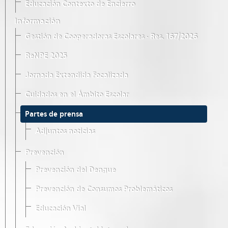
Educación Contexto de Encierro
Información
Gestión de Cooperadoras Escolares · Res. 167/2026
ReNPE 2025
Jornada Extendida Focalizada
Cuidados en el Ámbito Escolar
Partes de prensa
Adjuntos noticias
Prevención
Prevención del Dengue
Prevención de Consumos Problemáticos
Educación Vial