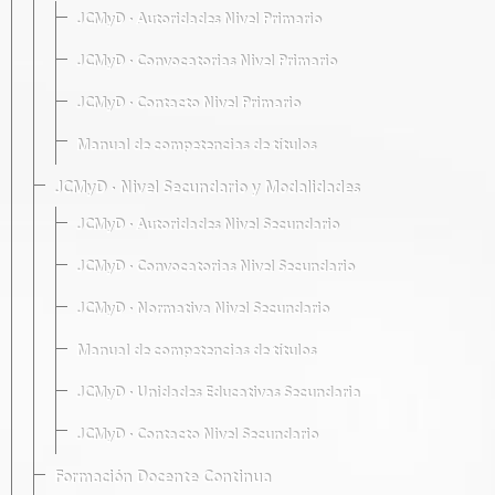
JCMyD · Autoridades Nivel Primario
JCMyD · Convocatorias Nivel Primario
JCMyD · Contacto Nivel Primario
Manual de competencias de títulos
JCMyD · Nivel Secundario y Modalidades
JCMyD · Autoridades Nivel Secundario
JCMyD · Convocatorias Nivel Secundario
JCMyD · Normativa Nivel Secundario
Manual de competencias de títulos
JCMyD · Unidades Educativas Secundaria
JCMyD · Contacto Nivel Secundario
Formación Docente Continua