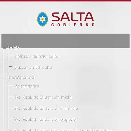
Inicio
Políticas de privacidad
Buscar en Edusalta
Institucional
Autoridades
Dir. Gral. de Educación Inicial
Dir. Gral. de Educación Primaria
Dir. Gral. de Educación Superior