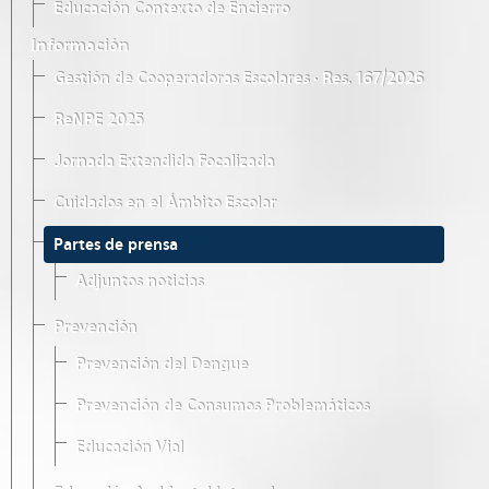
Educación Contexto de Encierro
Información
Gestión de Cooperadoras Escolares · Res. 167/2026
ReNPE 2025
Jornada Extendida Focalizada
Cuidados en el Ámbito Escolar
Partes de prensa
Adjuntos noticias
Prevención
Prevención del Dengue
Prevención de Consumos Problemáticos
Educación Vial