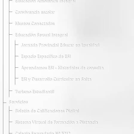
Educación Ambiental Integral
Convivencia escolar
Museos Conectados
Educación Sexual Integral
Jornada Provincial Educar en Igualdad
Espacio Específico de ESI
Aprendamos ESI - Materiales de consulta
ESI y Desarrollo Curricular en Salta
Turismo Estudiantil
Servicios
Boletín de Calificaciones Digital
Sistema Virtual de Formación a Distancia