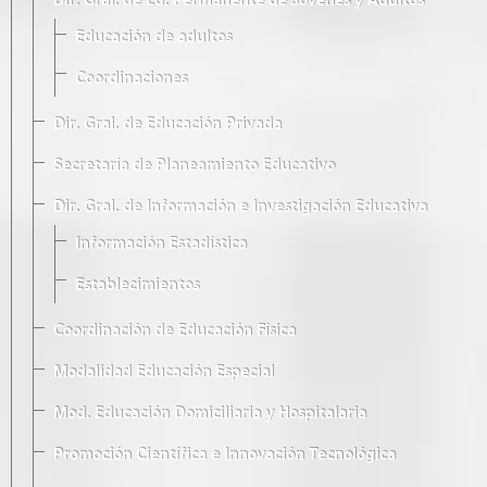
Dir. Gral. de Ed. Permanente de Jóvenes y Adultos
Educación de adultos
Coordinaciones
Dir. Gral. de Educación Privada
Secretaría de Planeamiento Educativo
Dir. Gral. de Información e Investigación Educativa
Información Estadística
Establecimientos
Coordinación de Educación Física
Modalidad Educación Especial
Mod. Educación Domiciliaria y Hospitalaria
Promoción Científica e Innovación Tecnológica