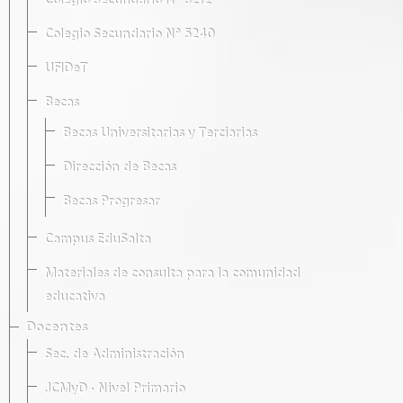
Colegio Secundario Nº 5212
Colegio Secundario Nº 5240
UFIDeT
Becas
Becas Universitarias y Terciarias
Dirección de Becas
Becas Progresar
Campus EduSalta
Materiales de consulta para la comunidad
educativa
Docentes
Sec. de Administración
JCMyD · Nivel Primario