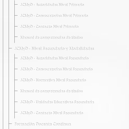
JCMyD · Autoridades Nivel Primario
JCMyD · Convocatorias Nivel Primario
JCMyD · Contacto Nivel Primario
Manual de competencias de títulos
JCMyD · Nivel Secundario y Modalidades
JCMyD · Autoridades Nivel Secundario
JCMyD · Convocatorias Nivel Secundario
JCMyD · Normativa Nivel Secundario
Manual de competencias de títulos
JCMyD · Unidades Educativas Secundaria
JCMyD · Contacto Nivel Secundario
Formación Docente Continua