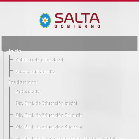
Inicio
Políticas de privacidad
Buscar en Edusalta
Institucional
Autoridades
Dir. Gral. de Educación Inicial
Dir. Gral. de Educación Primaria
Dir. Gral. de Educación Superior