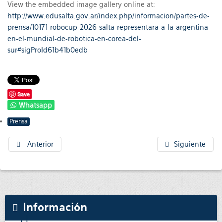
View the embedded image gallery online at:
http://www.edusalta.gov.ar/index.php/informacion/partes-de-
prensa/10171-robocup-2026-salta-representara-a-la-argentina-
en-el-mundial-de-robotica-en-corea-del-
sur#sigProId61b41b0edb
Save
Whatsapp
Prensa
Anterior
Siguiente
Información