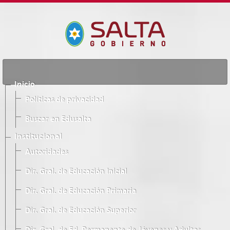
Inicio
Políticas de privacidad
Buscar en Edusalta
Institucional
Autoridades
Dir. Gral. de Educación Inicial
Dir. Gral. de Educación Primaria
Dir. Gral. de Educación Superior