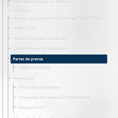
Educación Contexto de Encierro
Información
Gestión de Cooperadoras Escolares · Res. 167/2026
ReNPE 2025
Jornada Extendida Focalizada
Cuidados en el Ámbito Escolar
Partes de prensa
Adjuntos noticias
Prevención
Prevención del Dengue
Prevención de Consumos Problemáticos
Educación Vial