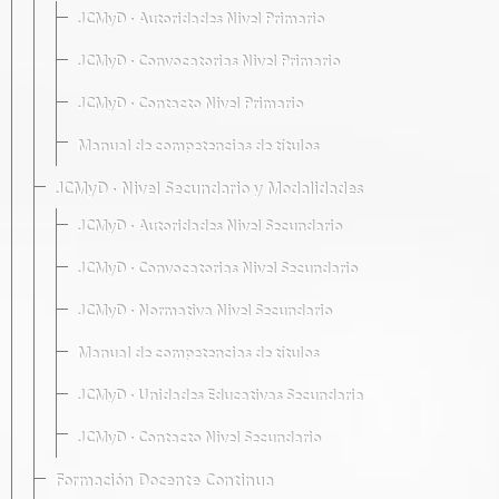
JCMyD · Autoridades Nivel Primario
JCMyD · Convocatorias Nivel Primario
JCMyD · Contacto Nivel Primario
Manual de competencias de títulos
JCMyD · Nivel Secundario y Modalidades
JCMyD · Autoridades Nivel Secundario
JCMyD · Convocatorias Nivel Secundario
JCMyD · Normativa Nivel Secundario
Manual de competencias de títulos
JCMyD · Unidades Educativas Secundaria
JCMyD · Contacto Nivel Secundario
Formación Docente Continua