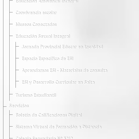
Educación Ambiental Integral
Convivencia escolar
Museos Conectados
Educación Sexual Integral
Jornada Provincial Educar en Igualdad
Espacio Específico de ESI
Aprendamos ESI - Materiales de consulta
ESI y Desarrollo Curricular en Salta
Turismo Estudiantil
Servicios
Boletín de Calificaciones Digital
Sistema Virtual de Formación a Distancia