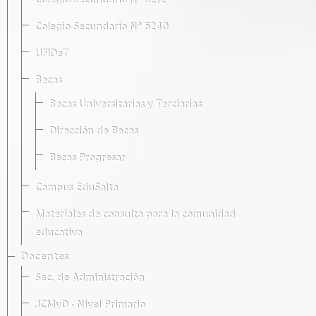
Colegio Secundario Nº 5212
Colegio Secundario Nº 5240
UFIDeT
Becas
Becas Universitarias y Terciarias
Dirección de Becas
Becas Progresar
Campus EduSalta
Materiales de consulta para la comunidad
educativa
Docentes
Sec. de Administración
JCMyD · Nivel Primario