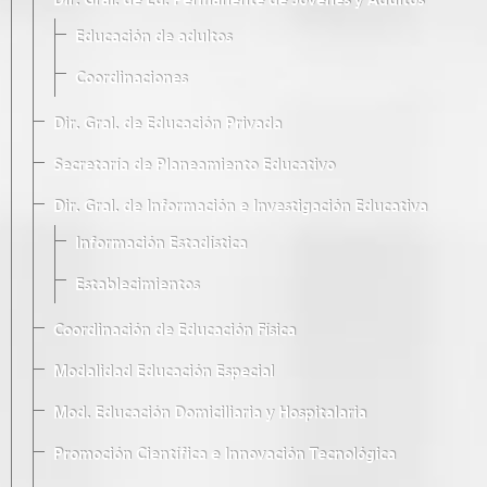
Dir. Gral. de Ed. Permanente de Jóvenes y Adultos
Educación de adultos
Coordinaciones
Dir. Gral. de Educación Privada
Secretaría de Planeamiento Educativo
Dir. Gral. de Información e Investigación Educativa
Información Estadística
Establecimientos
Coordinación de Educación Física
Modalidad Educación Especial
Mod. Educación Domiciliaria y Hospitalaria
Promoción Científica e Innovación Tecnológica