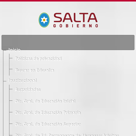
Inicio
Políticas de privacidad
Buscar en Edusalta
Institucional
Autoridades
Dir. Gral. de Educación Inicial
Dir. Gral. de Educación Primaria
Dir. Gral. de Educación Superior