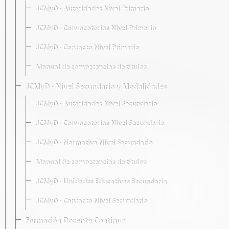
JCMyD · Autoridades Nivel Primario
JCMyD · Convocatorias Nivel Primario
JCMyD · Contacto Nivel Primario
Manual de competencias de títulos
JCMyD · Nivel Secundario y Modalidades
JCMyD · Autoridades Nivel Secundario
JCMyD · Convocatorias Nivel Secundario
JCMyD · Normativa Nivel Secundario
Manual de competencias de títulos
JCMyD · Unidades Educativas Secundaria
JCMyD · Contacto Nivel Secundario
Formación Docente Continua