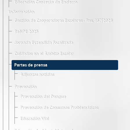
Educación Contexto de Encierro
Información
Gestión de Cooperadoras Escolares · Res. 167/2026
ReNPE 2025
Jornada Extendida Focalizada
Cuidados en el Ámbito Escolar
Partes de prensa
Adjuntos noticias
Prevención
Prevención del Dengue
Prevención de Consumos Problemáticos
Educación Vial