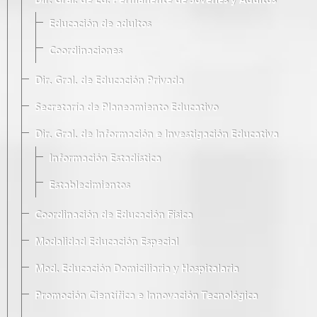
Dir. Gral. de Ed. Permanente de Jóvenes y Adultos
Educación de adultos
Coordinaciones
Dir. Gral. de Educación Privada
Secretaría de Planeamiento Educativo
Dir. Gral. de Información e Investigación Educativa
Información Estadística
Establecimientos
Coordinación de Educación Física
Modalidad Educación Especial
Mod. Educación Domiciliaria y Hospitalaria
Promoción Científica e Innovación Tecnológica