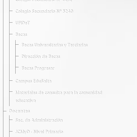
Colegio Secundario Nº 5212
Colegio Secundario Nº 5240
UFIDeT
Becas
Becas Universitarias y Terciarias
Dirección de Becas
Becas Progresar
Campus EduSalta
Materiales de consulta para la comunidad
educativa
Docentes
Sec. de Administración
JCMyD · Nivel Primario