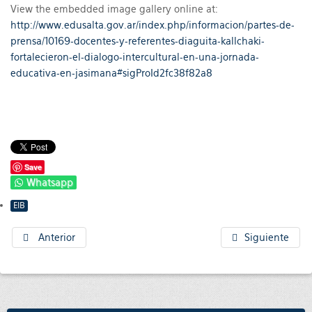
View the embedded image gallery online at:
http://www.edusalta.gov.ar/index.php/informacion/partes-de-
prensa/10169-docentes-y-referentes-diaguita-kallchaki-
fortalecieron-el-dialogo-intercultural-en-una-jornada-
educativa-en-jasimana#sigProId2fc38f82a8
Save
Whatsapp
EIB
Anterior
Siguiente