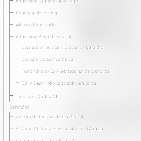
Educación Ambiental Integral
Convivencia escolar
Museos Conectados
Educación Sexual Integral
Jornada Provincial Educar en Igualdad
Espacio Específico de ESI
Aprendamos ESI - Materiales de consulta
ESI y Desarrollo Curricular en Salta
Turismo Estudiantil
Servicios
Boletín de Calificaciones Digital
Sistema Virtual de Formación a Distancia