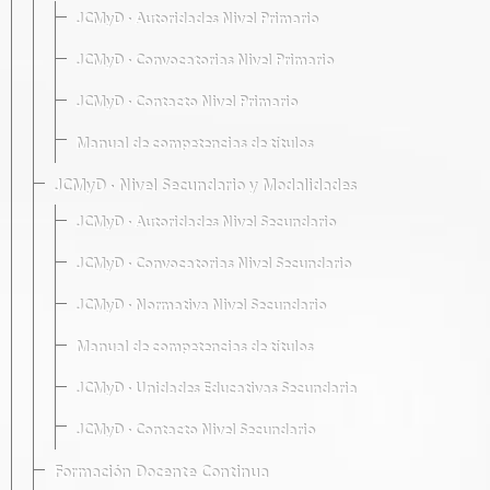
JCMyD · Autoridades Nivel Primario
JCMyD · Convocatorias Nivel Primario
JCMyD · Contacto Nivel Primario
Manual de competencias de títulos
JCMyD · Nivel Secundario y Modalidades
JCMyD · Autoridades Nivel Secundario
JCMyD · Convocatorias Nivel Secundario
JCMyD · Normativa Nivel Secundario
Manual de competencias de títulos
JCMyD · Unidades Educativas Secundaria
JCMyD · Contacto Nivel Secundario
Formación Docente Continua