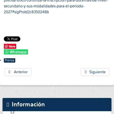
prensa/10165-continua-la-inscripcion-para-docentes-de-nivel-
secundario-y-sus-modalidades-para-el-periodo-
2027#sigProId2c8350248b
Save
Whatsapp
Prensa
Anterior
Siguiente
Información