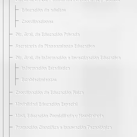
Dir. Gral. de Ed. Permanente de Jóvenes y Adultos
Educación de adultos
Coordinaciones
Dir. Gral. de Educación Privada
Secretaría de Planeamiento Educativo
Dir. Gral. de Información e Investigación Educativa
Información Estadística
Establecimientos
Coordinación de Educación Física
Modalidad Educación Especial
Mod. Educación Domiciliaria y Hospitalaria
Promoción Científica e Innovación Tecnológica