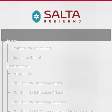
Inicio
Políticas de privacidad
Buscar en Edusalta
Institucional
Autoridades
Dir. Gral. de Educación Inicial
Dir. Gral. de Educación Primaria
Dir. Gral. de Educación Superior