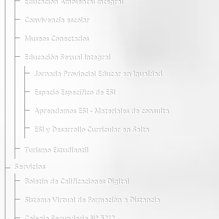
Educación Ambiental Integral
Convivencia escolar
Museos Conectados
Educación Sexual Integral
Jornada Provincial Educar en Igualdad
Espacio Específico de ESI
Aprendamos ESI - Materiales de consulta
ESI y Desarrollo Curricular en Salta
Turismo Estudiantil
Servicios
Boletín de Calificaciones Digital
Sistema Virtual de Formación a Distancia