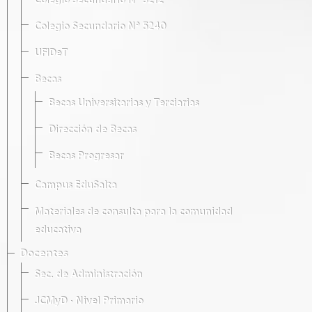
Colegio Secundario Nº 5212
Colegio Secundario Nº 5240
UFIDeT
Becas
Becas Universitarias y Terciarias
Dirección de Becas
Becas Progresar
Campus EduSalta
Materiales de consulta para la comunidad
educativa
Docentes
Sec. de Administración
JCMyD · Nivel Primario