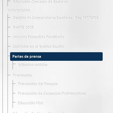
Educación Contexto de Encierro
Información
Gestión de Cooperadoras Escolares · Res. 167/2026
ReNPE 2025
Jornada Extendida Focalizada
Cuidados en el Ámbito Escolar
Partes de prensa
Adjuntos noticias
Prevención
Prevención del Dengue
Prevención de Consumos Problemáticos
Educación Vial