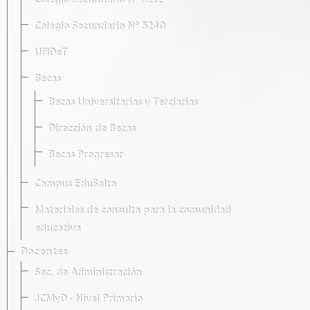
Colegio Secundario Nº 5212
Colegio Secundario Nº 5240
UFIDeT
Becas
Becas Universitarias y Terciarias
Dirección de Becas
Becas Progresar
Campus EduSalta
Materiales de consulta para la comunidad
educativa
Docentes
Sec. de Administración
JCMyD · Nivel Primario