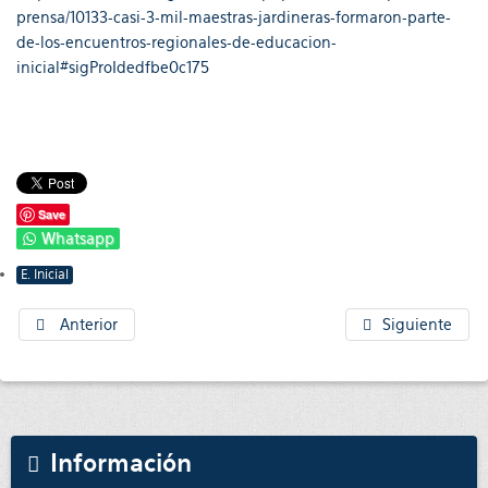
prensa/10133-casi-3-mil-maestras-jardineras-formaron-parte-
de-los-encuentros-regionales-de-educacion-
inicial#sigProIdedfbe0c175
Save
Whatsapp
E. Inicial
Anterior
Siguiente
Información