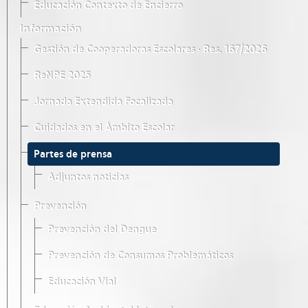
Educación Contexto de Encierro
Información
Gestión de Cooperadoras Escolares · Res. 167/2026
ReNPE 2025
Jornada Extendida Focalizada
Cuidados en el Ámbito Escolar
Partes de prensa
Adjuntos noticias
Prevención
Prevención del Dengue
Prevención de Consumos Problemáticos
Educación Vial