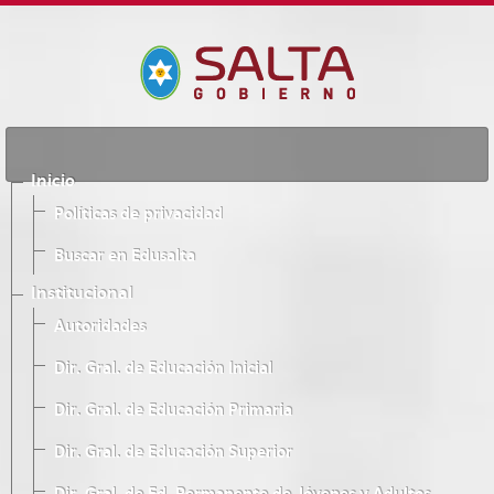
Inicio
Políticas de privacidad
Buscar en Edusalta
Institucional
Autoridades
Dir. Gral. de Educación Inicial
Dir. Gral. de Educación Primaria
Dir. Gral. de Educación Superior