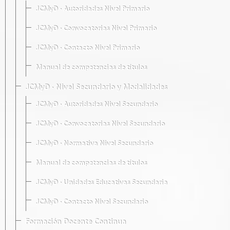
JCMyD · Autoridades Nivel Primario
JCMyD · Convocatorias Nivel Primario
JCMyD · Contacto Nivel Primario
Manual de competencias de títulos
JCMyD · Nivel Secundario y Modalidades
JCMyD · Autoridades Nivel Secundario
JCMyD · Convocatorias Nivel Secundario
JCMyD · Normativa Nivel Secundario
Manual de competencias de títulos
JCMyD · Unidades Educativas Secundaria
JCMyD · Contacto Nivel Secundario
Formación Docente Continua