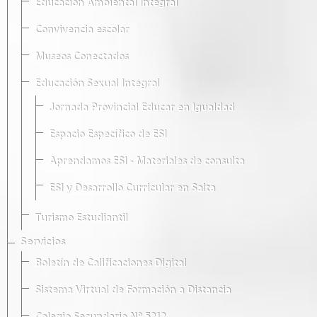
Educación Ambiental Integral
Convivencia escolar
Museos Conectados
Educación Sexual Integral
Jornada Provincial Educar en Igualdad
Espacio Específico de ESI
Aprendamos ESI - Materiales de consulta
ESI y Desarrollo Curricular en Salta
Turismo Estudiantil
Servicios
Boletín de Calificaciones Digital
Sistema Virtual de Formación a Distancia