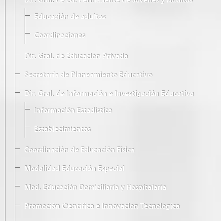
Dir. Gral. de Ed. Permanente de Jóvenes y Adultos
Educación de adultos
Coordinaciones
Dir. Gral. de Educación Privada
Secretaría de Planeamiento Educativo
Dir. Gral. de Información e Investigación Educativa
Información Estadística
Establecimientos
Coordinación de Educación Física
Modalidad Educación Especial
Mod. Educación Domiciliaria y Hospitalaria
Promoción Científica e Innovación Tecnológica