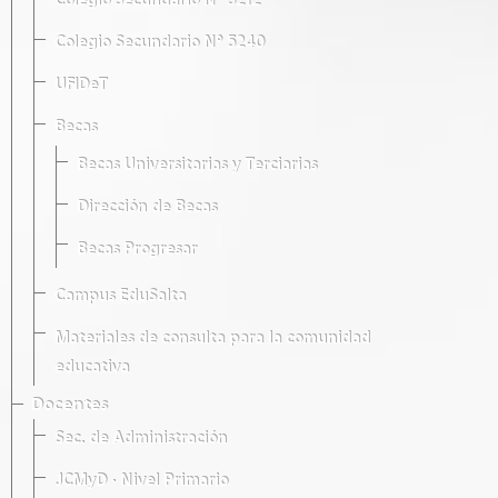
Colegio Secundario Nº 5212
Colegio Secundario Nº 5240
UFIDeT
Becas
Becas Universitarias y Terciarias
Dirección de Becas
Becas Progresar
Campus EduSalta
Materiales de consulta para la comunidad
educativa
Docentes
Sec. de Administración
JCMyD · Nivel Primario