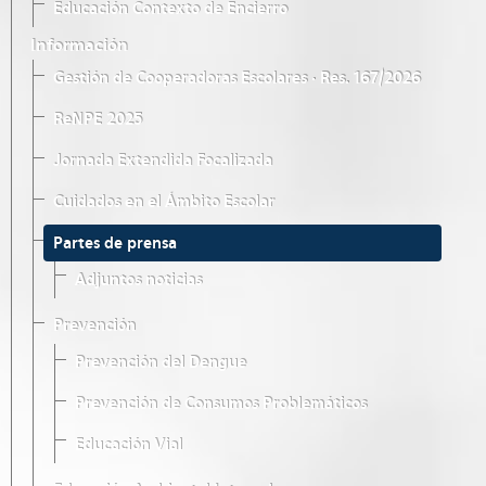
Educación Contexto de Encierro
Información
Gestión de Cooperadoras Escolares · Res. 167/2026
ReNPE 2025
Jornada Extendida Focalizada
Cuidados en el Ámbito Escolar
Partes de prensa
Adjuntos noticias
Prevención
Prevención del Dengue
Prevención de Consumos Problemáticos
Educación Vial