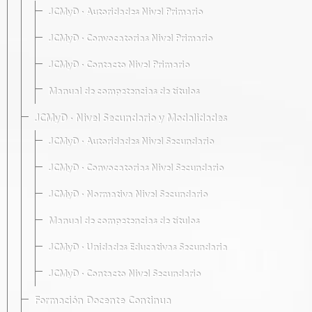
JCMyD · Autoridades Nivel Primario
JCMyD · Convocatorias Nivel Primario
JCMyD · Contacto Nivel Primario
Manual de competencias de títulos
JCMyD · Nivel Secundario y Modalidades
JCMyD · Autoridades Nivel Secundario
JCMyD · Convocatorias Nivel Secundario
JCMyD · Normativa Nivel Secundario
Manual de competencias de títulos
JCMyD · Unidades Educativas Secundaria
JCMyD · Contacto Nivel Secundario
Formación Docente Continua