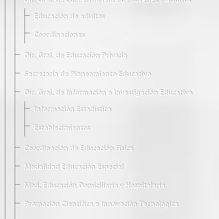
Dir. Gral. de Ed. Permanente de Jóvenes y Adultos
Educación de adultos
Coordinaciones
Dir. Gral. de Educación Privada
Secretaría de Planeamiento Educativo
Dir. Gral. de Información e Investigación Educativa
Información Estadística
Establecimientos
Coordinación de Educación Física
Modalidad Educación Especial
Mod. Educación Domiciliaria y Hospitalaria
Promoción Científica e Innovación Tecnológica