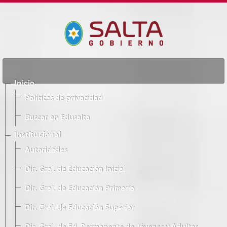
Inicio
Políticas de privacidad
Buscar en Edusalta
Institucional
Autoridades
Dir. Gral. de Educación Inicial
Dir. Gral. de Educación Primaria
Dir. Gral. de Educación Superior