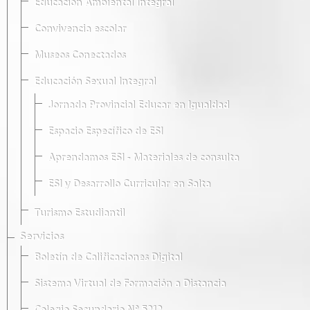
Educación Ambiental Integral
Convivencia escolar
Museos Conectados
Educación Sexual Integral
Jornada Provincial Educar en Igualdad
Espacio Específico de ESI
Aprendamos ESI - Materiales de consulta
ESI y Desarrollo Curricular en Salta
Turismo Estudiantil
Servicios
Boletín de Calificaciones Digital
Sistema Virtual de Formación a Distancia