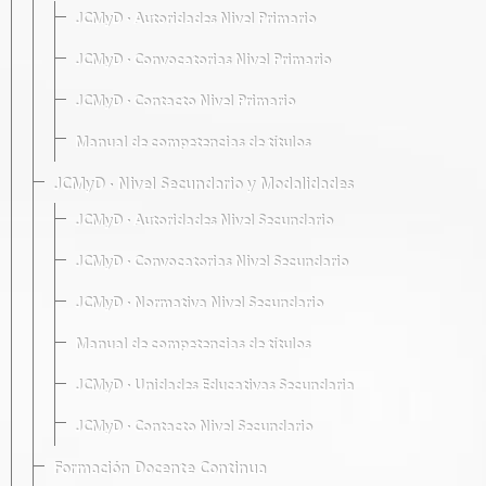
JCMyD · Autoridades Nivel Primario
JCMyD · Convocatorias Nivel Primario
JCMyD · Contacto Nivel Primario
Manual de competencias de títulos
JCMyD · Nivel Secundario y Modalidades
JCMyD · Autoridades Nivel Secundario
JCMyD · Convocatorias Nivel Secundario
JCMyD · Normativa Nivel Secundario
Manual de competencias de títulos
JCMyD · Unidades Educativas Secundaria
JCMyD · Contacto Nivel Secundario
Formación Docente Continua