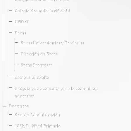
Colegio Secundario Nº 5212
Colegio Secundario Nº 5240
UFIDeT
Becas
Becas Universitarias y Terciarias
Dirección de Becas
Becas Progresar
Campus EduSalta
Materiales de consulta para la comunidad
educativa
Docentes
Sec. de Administración
JCMyD · Nivel Primario