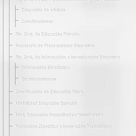
Dir. Gral. de Ed. Permanente de Jóvenes y Adultos
Educación de adultos
Coordinaciones
Dir. Gral. de Educación Privada
Secretaría de Planeamiento Educativo
Dir. Gral. de Información e Investigación Educativa
Información Estadística
Establecimientos
Coordinación de Educación Física
Modalidad Educación Especial
Mod. Educación Domiciliaria y Hospitalaria
Promoción Científica e Innovación Tecnológica