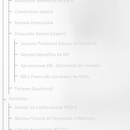
Educación Ambiental Integral
Convivencia escolar
Museos Conectados
Educación Sexual Integral
Jornada Provincial Educar en Igualdad
Espacio Específico de ESI
Aprendamos ESI - Materiales de consulta
ESI y Desarrollo Curricular en Salta
Turismo Estudiantil
Servicios
Boletín de Calificaciones Digital
Sistema Virtual de Formación a Distancia