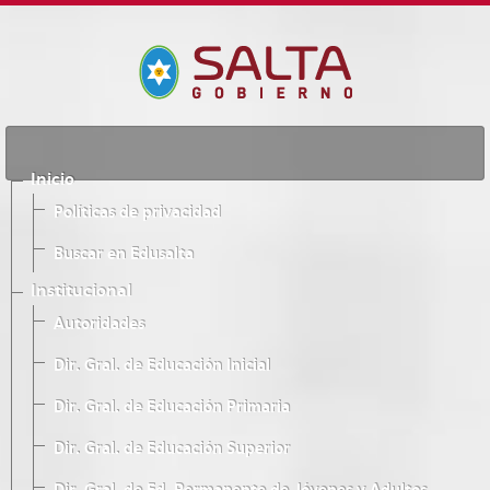
Inicio
Políticas de privacidad
Buscar en Edusalta
Institucional
Autoridades
Dir. Gral. de Educación Inicial
Dir. Gral. de Educación Primaria
Dir. Gral. de Educación Superior