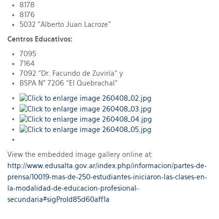
8178
8176
5032 “Alberto Juan Lacroze”
Centros Educativos:
7095
7164
7092 “Dr. Facundo de Zuviría” y
BSPA N° 7206 “El Quebrachal”
View the embedded image gallery online at:
http://www.edusalta.gov.ar/index.php/informacion/partes-de-
prensa/10019-mas-de-250-estudiantes-iniciaron-las-clases-en-
la-modalidad-de-educacion-profesional-
secundaria#sigProId85d60aff1a