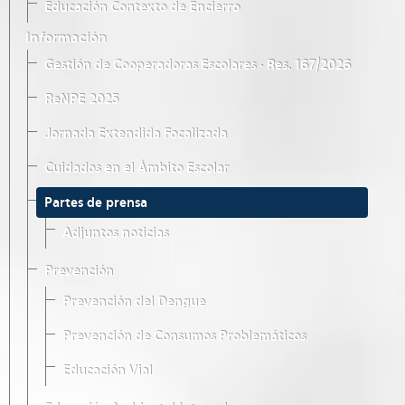
Educación Contexto de Encierro
Información
Gestión de Cooperadoras Escolares · Res. 167/2026
ReNPE 2025
Jornada Extendida Focalizada
Cuidados en el Ámbito Escolar
Partes de prensa
Adjuntos noticias
Prevención
Prevención del Dengue
Prevención de Consumos Problemáticos
Educación Vial