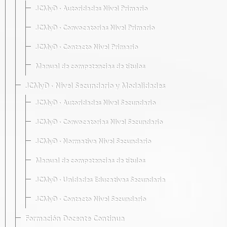
JCMyD · Autoridades Nivel Primario
JCMyD · Convocatorias Nivel Primario
JCMyD · Contacto Nivel Primario
Manual de competencias de títulos
JCMyD · Nivel Secundario y Modalidades
JCMyD · Autoridades Nivel Secundario
JCMyD · Convocatorias Nivel Secundario
JCMyD · Normativa Nivel Secundario
Manual de competencias de títulos
JCMyD · Unidades Educativas Secundaria
JCMyD · Contacto Nivel Secundario
Formación Docente Continua