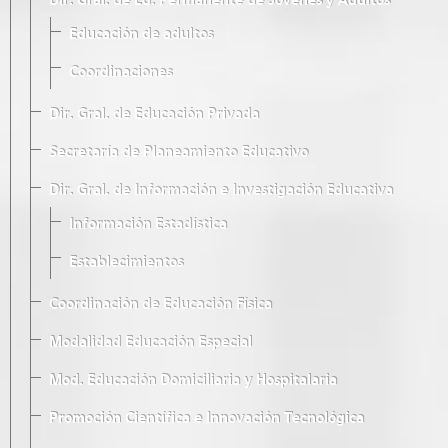
Dir. Gral. de Ed. Permanente de Jóvenes y Adultos
Educación de adultos
Coordinaciones
Dir. Gral. de Educación Privada
Secretaría de Planeamiento Educativo
Dir. Gral. de Información e Investigación Educativa
Información Estadística
Establecimientos
Coordinación de Educación Física
Modalidad Educación Especial
Mod. Educación Domiciliaria y Hospitalaria
Promoción Científica e Innovación Tecnológica