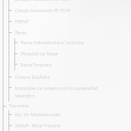
Colegio Secundario Nº 5212
Colegio Secundario Nº 5240
UFIDeT
Becas
Becas Universitarias y Terciarias
Dirección de Becas
Becas Progresar
Campus EduSalta
Materiales de consulta para la comunidad
educativa
Docentes
Sec. de Administración
JCMyD · Nivel Primario