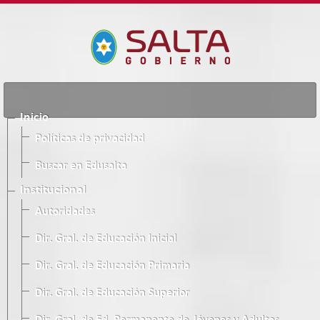
Inicio
Políticas de privacidad
Buscar en Edusalta
Institucional
Autoridades
Dir. Gral. de Educación Inicial
Dir. Gral. de Educación Primaria
Dir. Gral. de Educación Superior