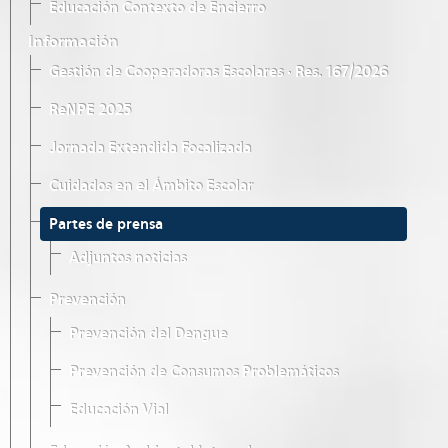
Educación Contexto de Encierro
Información
Gestión de Cooperadoras Escolares · Res. 167/2026
ReNPE 2025
Jornada Extendida Focalizada
Cuidados en el Ámbito Escolar
Partes de prensa
Adjuntos noticias
Prevención
Prevención del Dengue
Prevención de Consumos Problemáticos
Educación Vial