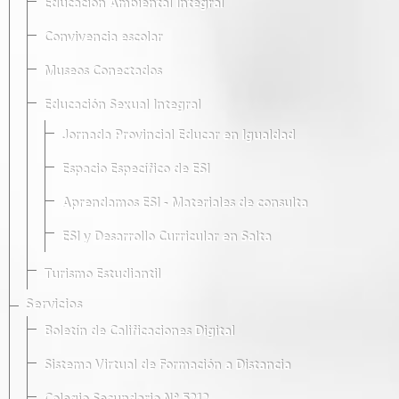
Educación Ambiental Integral
Convivencia escolar
Museos Conectados
Educación Sexual Integral
Jornada Provincial Educar en Igualdad
Espacio Específico de ESI
Aprendamos ESI - Materiales de consulta
ESI y Desarrollo Curricular en Salta
Turismo Estudiantil
Servicios
Boletín de Calificaciones Digital
Sistema Virtual de Formación a Distancia