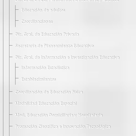
Dir. Gral. de Ed. Permanente de Jóvenes y Adultos
Educación de adultos
Coordinaciones
Dir. Gral. de Educación Privada
Secretaría de Planeamiento Educativo
Dir. Gral. de Información e Investigación Educativa
Información Estadística
Establecimientos
Coordinación de Educación Física
Modalidad Educación Especial
Mod. Educación Domiciliaria y Hospitalaria
Promoción Científica e Innovación Tecnológica