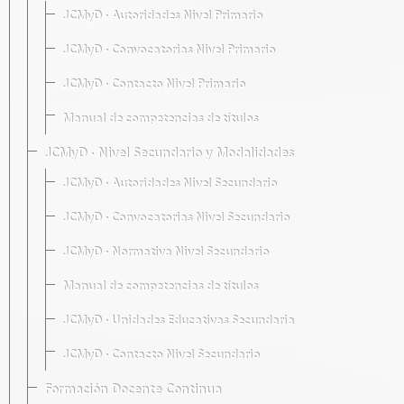
JCMyD · Autoridades Nivel Primario
JCMyD · Convocatorias Nivel Primario
JCMyD · Contacto Nivel Primario
Manual de competencias de títulos
JCMyD · Nivel Secundario y Modalidades
JCMyD · Autoridades Nivel Secundario
JCMyD · Convocatorias Nivel Secundario
JCMyD · Normativa Nivel Secundario
Manual de competencias de títulos
JCMyD · Unidades Educativas Secundaria
JCMyD · Contacto Nivel Secundario
Formación Docente Continua