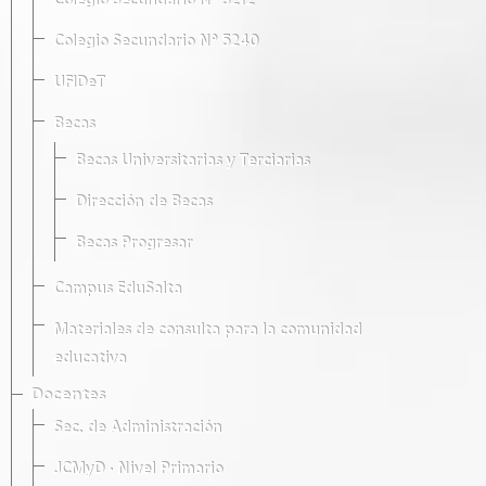
Colegio Secundario Nº 5212
Colegio Secundario Nº 5240
UFIDeT
Becas
Becas Universitarias y Terciarias
Dirección de Becas
Becas Progresar
Campus EduSalta
Materiales de consulta para la comunidad
educativa
Docentes
Sec. de Administración
JCMyD · Nivel Primario