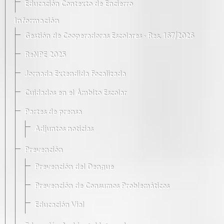
Educación Contexto de Encierro
Información
Gestión de Cooperadoras Escolares · Res. 167/2026
ReNPE 2025
Jornada Extendida Focalizada
Cuidados en el Ámbito Escolar
Partes de prensa
Adjuntos noticias
Prevención
Prevención del Dengue
Prevención de Consumos Problemáticos
Educación Vial