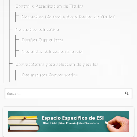
Control y Acreditación de Títulos
Normativa (Control y Acreditación de Títulos)
Normativa educativa
Diseños Curriculares
Modalidad Educación Especial
Convocatorias para selección de perfiles
Documentos Convocatorias