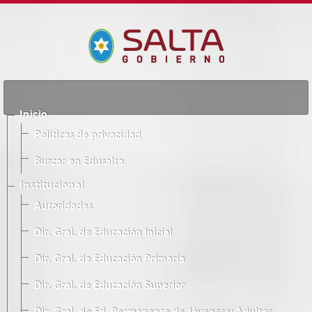
Inicio
Políticas de privacidad
Buscar en Edusalta
Institucional
Autoridades
Dir. Gral. de Educación Inicial
Dir. Gral. de Educación Primaria
Dir. Gral. de Educación Superior