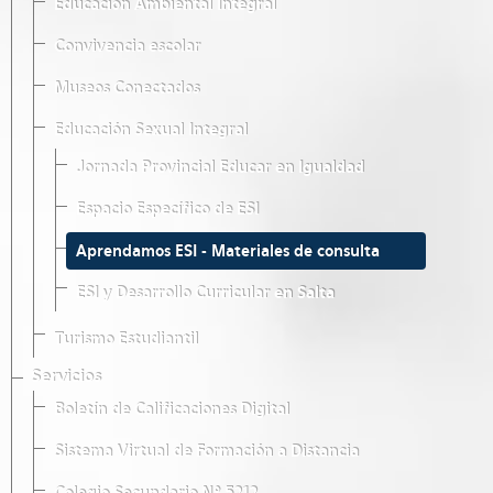
Educación Ambiental Integral
Convivencia escolar
Museos Conectados
Educación Sexual Integral
Jornada Provincial Educar en Igualdad
Espacio Específico de ESI
Aprendamos ESI - Materiales de consulta
ESI y Desarrollo Curricular en Salta
Turismo Estudiantil
Servicios
Boletín de Calificaciones Digital
Sistema Virtual de Formación a Distancia