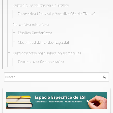
Control y Acreditación de Títulos
Normativa (Control y Acreditación de Títulos)
Normativa educativa
Diseños Curriculares
Modalidad Educación Especial
Convocatorias para selección de perfiles
Documentos Convocatorias