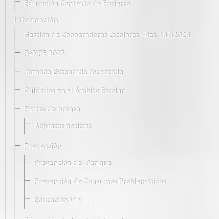
Educación Contexto de Encierro
Información
Gestión de Cooperadoras Escolares · Res. 167/2026
ReNPE 2025
Jornada Extendida Focalizada
Cuidados en el Ámbito Escolar
Partes de prensa
Adjuntos noticias
Prevención
Prevención del Dengue
Prevención de Consumos Problemáticos
Educación Vial