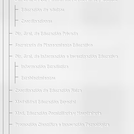
Dir. Gral. de Ed. Permanente de Jóvenes y Adultos
Educación de adultos
Coordinaciones
Dir. Gral. de Educación Privada
Secretaría de Planeamiento Educativo
Dir. Gral. de Información e Investigación Educativa
Información Estadística
Establecimientos
Coordinación de Educación Física
Modalidad Educación Especial
Mod. Educación Domiciliaria y Hospitalaria
Promoción Científica e Innovación Tecnológica