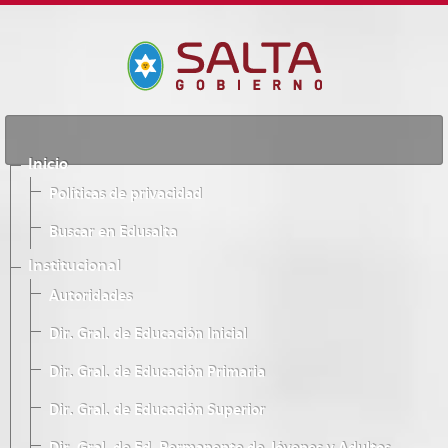
Inicio
Políticas de privacidad
Buscar en Edusalta
Institucional
Autoridades
Dir. Gral. de Educación Inicial
Dir. Gral. de Educación Primaria
Dir. Gral. de Educación Superior