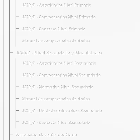
JCMyD · Autoridades Nivel Primario
JCMyD · Convocatorias Nivel Primario
JCMyD · Contacto Nivel Primario
Manual de competencias de títulos
JCMyD · Nivel Secundario y Modalidades
JCMyD · Autoridades Nivel Secundario
JCMyD · Convocatorias Nivel Secundario
JCMyD · Normativa Nivel Secundario
Manual de competencias de títulos
JCMyD · Unidades Educativas Secundaria
JCMyD · Contacto Nivel Secundario
Formación Docente Continua