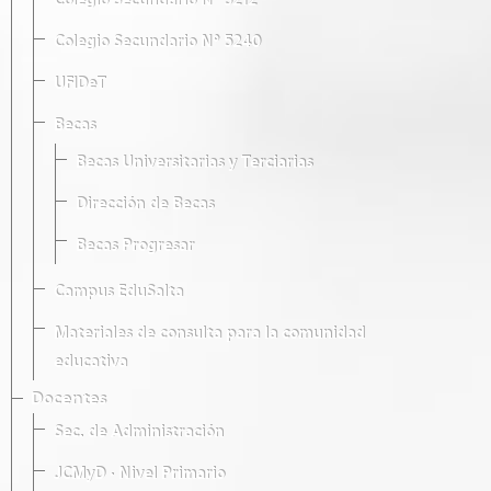
Colegio Secundario Nº 5212
Colegio Secundario Nº 5240
UFIDeT
Becas
Becas Universitarias y Terciarias
Dirección de Becas
Becas Progresar
Campus EduSalta
Materiales de consulta para la comunidad
educativa
Docentes
Sec. de Administración
JCMyD · Nivel Primario