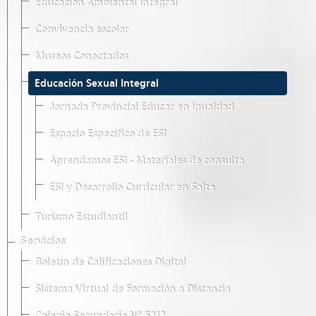
Educación Ambiental Integral
Convivencia escolar
Museos Conectados
Educación Sexual Integral
Jornada Provincial Educar en Igualdad
Espacio Específico de ESI
Aprendamos ESI - Materiales de consulta
ESI y Desarrollo Curricular en Salta
Turismo Estudiantil
Servicios
Boletín de Calificaciones Digital
Sistema Virtual de Formación a Distancia