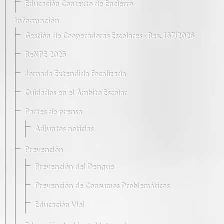
Educación Contexto de Encierro
Información
Gestión de Cooperadoras Escolares · Res. 167/2026
ReNPE 2025
Jornada Extendida Focalizada
Cuidados en el Ámbito Escolar
Partes de prensa
Adjuntos noticias
Prevención
Prevención del Dengue
Prevención de Consumos Problemáticos
Educación Vial