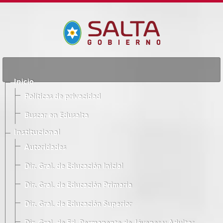
Inicio
Políticas de privacidad
Buscar en Edusalta
Institucional
Autoridades
Dir. Gral. de Educación Inicial
Dir. Gral. de Educación Primaria
Dir. Gral. de Educación Superior