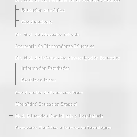
Dir. Gral. de Ed. Permanente de Jóvenes y Adultos
Educación de adultos
Coordinaciones
Dir. Gral. de Educación Privada
Secretaría de Planeamiento Educativo
Dir. Gral. de Información e Investigación Educativa
Información Estadística
Establecimientos
Coordinación de Educación Física
Modalidad Educación Especial
Mod. Educación Domiciliaria y Hospitalaria
Promoción Científica e Innovación Tecnológica