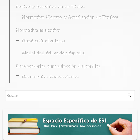
Control y Acreditación de Títulos
Normativa (Control y Acreditación de Títulos)
Normativa educativa
Diseños Curriculares
Modalidad Educación Especial
Convocatorias para selección de perfiles
Documentos Convocatorias