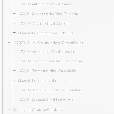
JCMyD · Autoridades Nivel Primario
JCMyD · Convocatorias Nivel Primario
JCMyD · Contacto Nivel Primario
Manual de competencias de títulos
JCMyD · Nivel Secundario y Modalidades
JCMyD · Autoridades Nivel Secundario
JCMyD · Convocatorias Nivel Secundario
JCMyD · Normativa Nivel Secundario
Manual de competencias de títulos
JCMyD · Unidades Educativas Secundaria
JCMyD · Contacto Nivel Secundario
Formación Docente Continua