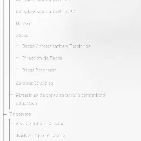
Colegio Secundario Nº 5212
Colegio Secundario Nº 5240
UFIDeT
Becas
Becas Universitarias y Terciarias
Dirección de Becas
Becas Progresar
Campus EduSalta
Materiales de consulta para la comunidad
educativa
Docentes
Sec. de Administración
JCMyD · Nivel Primario