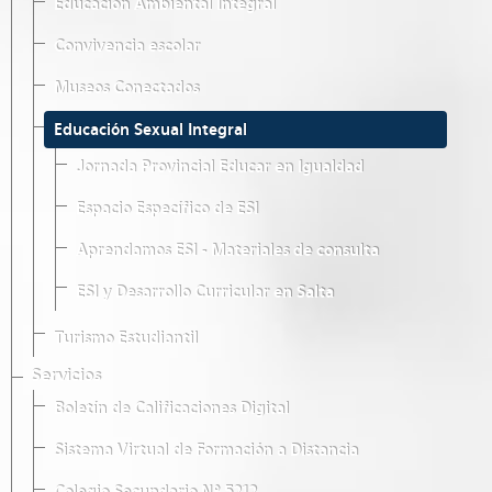
Educación Ambiental Integral
Convivencia escolar
Museos Conectados
Educación Sexual Integral
Jornada Provincial Educar en Igualdad
Espacio Específico de ESI
Aprendamos ESI - Materiales de consulta
ESI y Desarrollo Curricular en Salta
Turismo Estudiantil
Servicios
Boletín de Calificaciones Digital
Sistema Virtual de Formación a Distancia