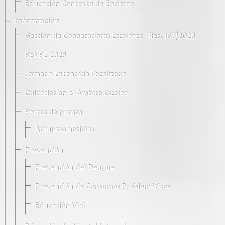
Educación Contexto de Encierro
Información
Gestión de Cooperadoras Escolares · Res. 167/2026
ReNPE 2025
Jornada Extendida Focalizada
Cuidados en el Ámbito Escolar
Partes de prensa
Adjuntos noticias
Prevención
Prevención del Dengue
Prevención de Consumos Problemáticos
Educación Vial