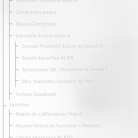
Educación Ambiental Integral
Convivencia escolar
Museos Conectados
Educación Sexual Integral
Jornada Provincial Educar en Igualdad
Espacio Específico de ESI
Aprendamos ESI - Materiales de consulta
ESI y Desarrollo Curricular en Salta
Turismo Estudiantil
Servicios
Boletín de Calificaciones Digital
Sistema Virtual de Formación a Distancia