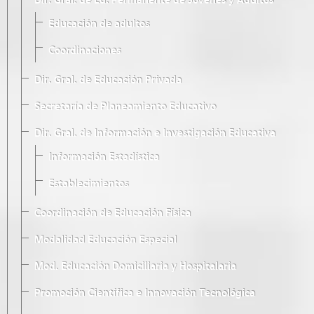
Dir. Gral. de Ed. Permanente de Jóvenes y Adultos
Educación de adultos
Coordinaciones
Dir. Gral. de Educación Privada
Secretaría de Planeamiento Educativo
Dir. Gral. de Información e Investigación Educativa
Información Estadística
Establecimientos
Coordinación de Educación Física
Modalidad Educación Especial
Mod. Educación Domiciliaria y Hospitalaria
Promoción Científica e Innovación Tecnológica