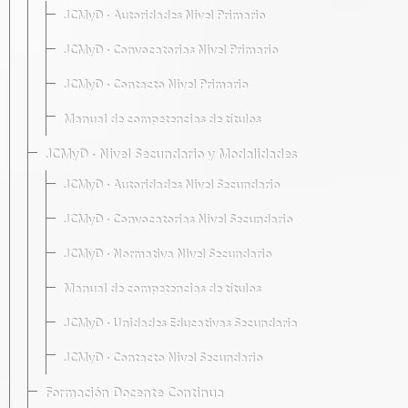
JCMyD · Autoridades Nivel Primario
JCMyD · Convocatorias Nivel Primario
JCMyD · Contacto Nivel Primario
Manual de competencias de títulos
JCMyD · Nivel Secundario y Modalidades
JCMyD · Autoridades Nivel Secundario
JCMyD · Convocatorias Nivel Secundario
JCMyD · Normativa Nivel Secundario
Manual de competencias de títulos
JCMyD · Unidades Educativas Secundaria
JCMyD · Contacto Nivel Secundario
Formación Docente Continua