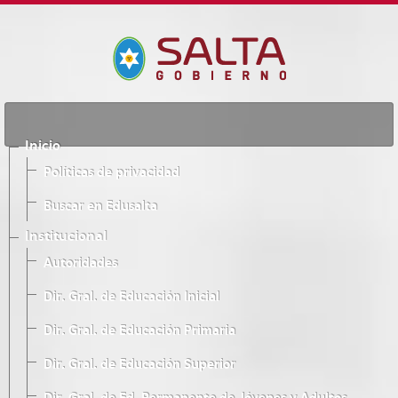
Inicio
Políticas de privacidad
Buscar en Edusalta
Institucional
Autoridades
Dir. Gral. de Educación Inicial
Dir. Gral. de Educación Primaria
Dir. Gral. de Educación Superior