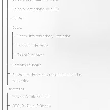
Colegio Secundario Nº 5212
Colegio Secundario Nº 5240
UFIDeT
Becas
Becas Universitarias y Terciarias
Dirección de Becas
Becas Progresar
Campus EduSalta
Materiales de consulta para la comunidad
educativa
Docentes
Sec. de Administración
JCMyD · Nivel Primario