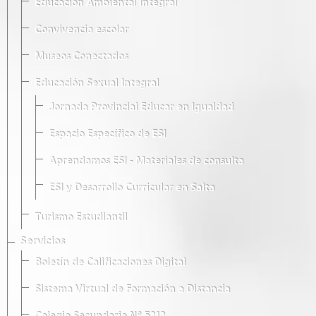
Educación Ambiental Integral
Convivencia escolar
Museos Conectados
Educación Sexual Integral
Jornada Provincial Educar en Igualdad
Espacio Específico de ESI
Aprendamos ESI - Materiales de consulta
ESI y Desarrollo Curricular en Salta
Turismo Estudiantil
Servicios
Boletín de Calificaciones Digital
Sistema Virtual de Formación a Distancia