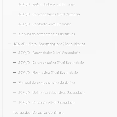
JCMyD · Autoridades Nivel Primario
JCMyD · Convocatorias Nivel Primario
JCMyD · Contacto Nivel Primario
Manual de competencias de títulos
JCMyD · Nivel Secundario y Modalidades
JCMyD · Autoridades Nivel Secundario
JCMyD · Convocatorias Nivel Secundario
JCMyD · Normativa Nivel Secundario
Manual de competencias de títulos
JCMyD · Unidades Educativas Secundaria
JCMyD · Contacto Nivel Secundario
Formación Docente Continua