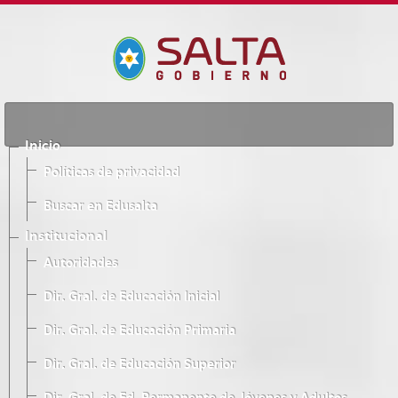
Inicio
Políticas de privacidad
Buscar en Edusalta
Institucional
Autoridades
Dir. Gral. de Educación Inicial
Dir. Gral. de Educación Primaria
Dir. Gral. de Educación Superior