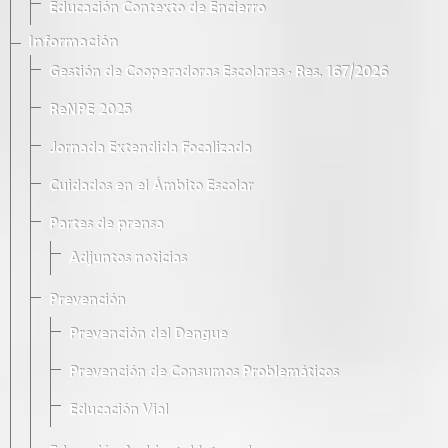
Educación Contexto de Encierro
Información
Gestión de Cooperadoras Escolares · Res. 167/2026
ReNPE 2025
Jornada Extendida Focalizada
Cuidados en el Ámbito Escolar
Partes de prensa
Adjuntos noticias
Prevención
Prevención del Dengue
Prevención de Consumos Problemáticos
Educación Vial