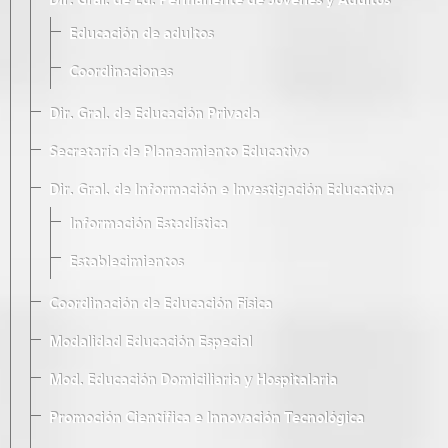
Dir. Gral. de Ed. Permanente de Jóvenes y Adultos
Educación de adultos
Coordinaciones
Dir. Gral. de Educación Privada
Secretaría de Planeamiento Educativo
Dir. Gral. de Información e Investigación Educativa
Información Estadística
Establecimientos
Coordinación de Educación Física
Modalidad Educación Especial
Mod. Educación Domiciliaria y Hospitalaria
Promoción Científica e Innovación Tecnológica