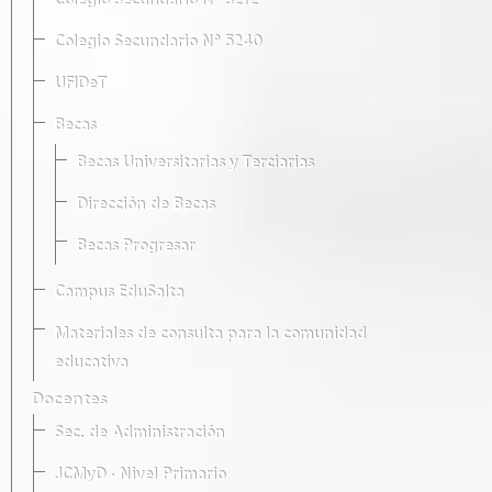
Colegio Secundario Nº 5212
Colegio Secundario Nº 5240
UFIDeT
Becas
Becas Universitarias y Terciarias
Dirección de Becas
Becas Progresar
Campus EduSalta
Materiales de consulta para la comunidad
educativa
Docentes
Sec. de Administración
JCMyD · Nivel Primario