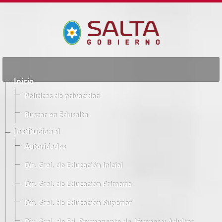
Inicio
Políticas de privacidad
Buscar en Edusalta
Institucional
Autoridades
Dir. Gral. de Educación Inicial
Dir. Gral. de Educación Primaria
Dir. Gral. de Educación Superior