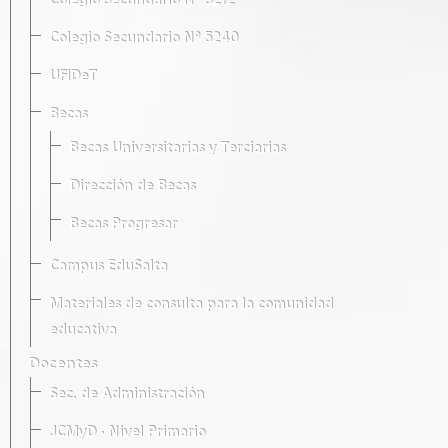
Colegio Secundario Nº 5212
Colegio Secundario Nº 5240
UFIDeT
Becas
Becas Universitarias y Terciarias
Dirección de Becas
Becas Progresar
Campus EduSalta
Materiales de consulta para la comunidad
educativa
Docentes
Sec. de Administración
JCMyD · Nivel Primario