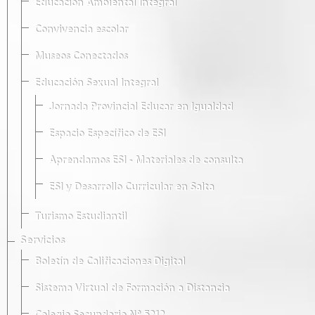
Educación Ambiental Integral
Convivencia escolar
Museos Conectados
Educación Sexual Integral
Jornada Provincial Educar en Igualdad
Espacio Específico de ESI
Aprendamos ESI - Materiales de consulta
ESI y Desarrollo Curricular en Salta
Turismo Estudiantil
Servicios
Boletín de Calificaciones Digital
Sistema Virtual de Formación a Distancia