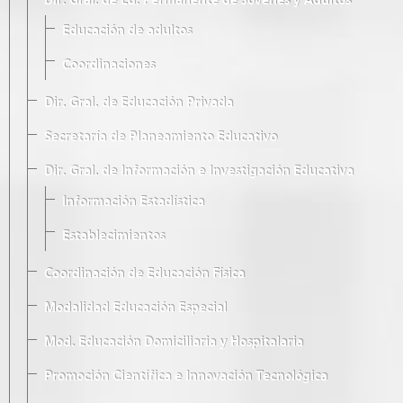
Dir. Gral. de Ed. Permanente de Jóvenes y Adultos
Educación de adultos
Coordinaciones
Dir. Gral. de Educación Privada
Secretaría de Planeamiento Educativo
Dir. Gral. de Información e Investigación Educativa
Información Estadística
Establecimientos
Coordinación de Educación Física
Modalidad Educación Especial
Mod. Educación Domiciliaria y Hospitalaria
Promoción Científica e Innovación Tecnológica