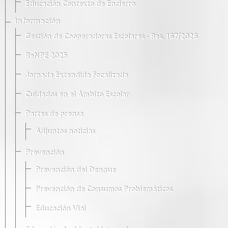
Educación Contexto de Encierro
Información
Gestión de Cooperadoras Escolares · Res. 167/2026
ReNPE 2025
Jornada Extendida Focalizada
Cuidados en el Ámbito Escolar
Partes de prensa
Adjuntos noticias
Prevención
Prevención del Dengue
Prevención de Consumos Problemáticos
Educación Vial