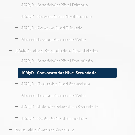
JCMyD · Autoridades Nivel Primario
JCMyD · Convocatorias Nivel Primario
JCMyD · Contacto Nivel Primario
Manual de competencias de títulos
JCMyD · Nivel Secundario y Modalidades
JCMyD · Autoridades Nivel Secundario
JCMyD · Convocatorias Nivel Secundario
JCMyD · Normativa Nivel Secundario
Manual de competencias de títulos
JCMyD · Unidades Educativas Secundaria
JCMyD · Contacto Nivel Secundario
Formación Docente Continua