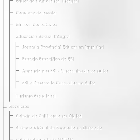
Educación Ambiental Integral
Convivencia escolar
Museos Conectados
Educación Sexual Integral
Jornada Provincial Educar en Igualdad
Espacio Específico de ESI
Aprendamos ESI - Materiales de consulta
ESI y Desarrollo Curricular en Salta
Turismo Estudiantil
Servicios
Boletín de Calificaciones Digital
Sistema Virtual de Formación a Distancia