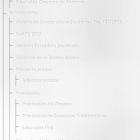
Educación Contexto de Encierro
Información
Gestión de Cooperadoras Escolares · Res. 167/2026
ReNPE 2025
Jornada Extendida Focalizada
Cuidados en el Ámbito Escolar
Partes de prensa
Adjuntos noticias
Prevención
Prevención del Dengue
Prevención de Consumos Problemáticos
Educación Vial