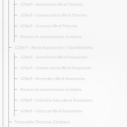
JCMyD · Autoridades Nivel Primario
JCMyD · Convocatorias Nivel Primario
JCMyD · Contacto Nivel Primario
Manual de competencias de títulos
JCMyD · Nivel Secundario y Modalidades
JCMyD · Autoridades Nivel Secundario
JCMyD · Convocatorias Nivel Secundario
JCMyD · Normativa Nivel Secundario
Manual de competencias de títulos
JCMyD · Unidades Educativas Secundaria
JCMyD · Contacto Nivel Secundario
Formación Docente Continua