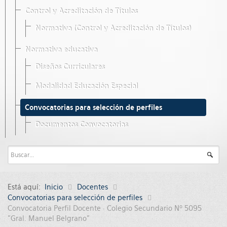
Control y Acreditación de Títulos
Normativa (Control y Acreditación de Títulos)
Normativa educativa
Diseños Curriculares
Modalidad Educación Especial
Convocatorias para selección de perfiles
Documentos Convocatorias
Está aquí:
Inicio
Docentes
Convocatorias para selección de perfiles
Convocatoria Perfil Docente · Colegio Secundario Nº 5095
"Gral. Manuel Belgrano"