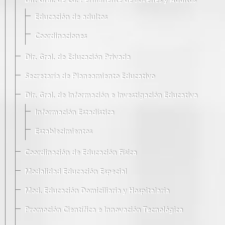
Dir. Gral. de Ed. Permanente de Jóvenes y Adultos
Educación de adultos
Coordinaciones
Dir. Gral. de Educación Privada
Secretaría de Planeamiento Educativo
Dir. Gral. de Información e Investigación Educativa
Información Estadística
Establecimientos
Coordinación de Educación Física
Modalidad Educación Especial
Mod. Educación Domiciliaria y Hospitalaria
Promoción Científica e Innovación Tecnológica