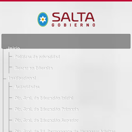
Inicio
Políticas de privacidad
Buscar en Edusalta
Institucional
Autoridades
Dir. Gral. de Educación Inicial
Dir. Gral. de Educación Primaria
Dir. Gral. de Educación Superior