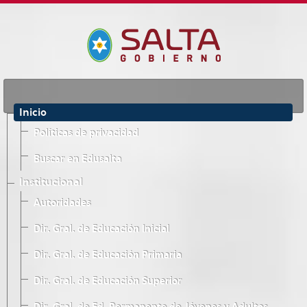
Inicio
Políticas de privacidad
Buscar en Edusalta
Institucional
Autoridades
Dir. Gral. de Educación Inicial
Dir. Gral. de Educación Primaria
Dir. Gral. de Educación Superior