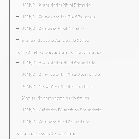
JCMyD · Autoridades Nivel Primario
JCMyD · Convocatorias Nivel Primario
JCMyD · Contacto Nivel Primario
Manual de competencias de títulos
JCMyD · Nivel Secundario y Modalidades
JCMyD · Autoridades Nivel Secundario
JCMyD · Convocatorias Nivel Secundario
JCMyD · Normativa Nivel Secundario
Manual de competencias de títulos
JCMyD · Unidades Educativas Secundaria
JCMyD · Contacto Nivel Secundario
Formación Docente Continua