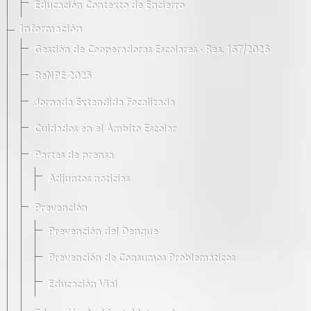
Educación Contexto de Encierro
Información
Gestión de Cooperadoras Escolares · Res. 167/2026
ReNPE 2025
Jornada Extendida Focalizada
Cuidados en el Ámbito Escolar
Partes de prensa
Adjuntos noticias
Prevención
Prevención del Dengue
Prevención de Consumos Problemáticos
Educación Vial