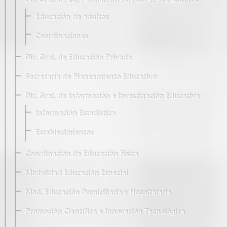
Dir. Gral. de Ed. Permanente de Jóvenes y Adultos
Educación de adultos
Coordinaciones
Dir. Gral. de Educación Privada
Secretaría de Planeamiento Educativo
Dir. Gral. de Información e Investigación Educativa
Información Estadística
Establecimientos
Coordinación de Educación Física
Modalidad Educación Especial
Mod. Educación Domiciliaria y Hospitalaria
Promoción Científica e Innovación Tecnológica