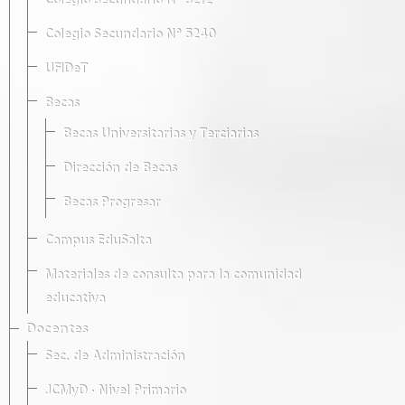
Colegio Secundario Nº 5212
Colegio Secundario Nº 5240
UFIDeT
Becas
Becas Universitarias y Terciarias
Dirección de Becas
Becas Progresar
Campus EduSalta
Materiales de consulta para la comunidad
educativa
Docentes
Sec. de Administración
JCMyD · Nivel Primario