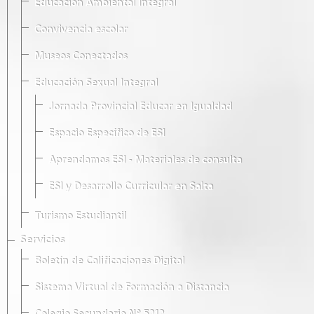
Educación Ambiental Integral
Convivencia escolar
Museos Conectados
Educación Sexual Integral
Jornada Provincial Educar en Igualdad
Espacio Específico de ESI
Aprendamos ESI - Materiales de consulta
ESI y Desarrollo Curricular en Salta
Turismo Estudiantil
Servicios
Boletín de Calificaciones Digital
Sistema Virtual de Formación a Distancia