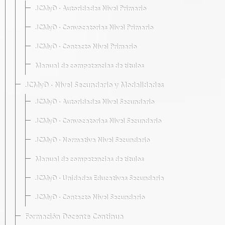
JCMyD · Autoridades Nivel Primario
JCMyD · Convocatorias Nivel Primario
JCMyD · Contacto Nivel Primario
Manual de competencias de títulos
JCMyD · Nivel Secundario y Modalidades
JCMyD · Autoridades Nivel Secundario
JCMyD · Convocatorias Nivel Secundario
JCMyD · Normativa Nivel Secundario
Manual de competencias de títulos
JCMyD · Unidades Educativas Secundaria
JCMyD · Contacto Nivel Secundario
Formación Docente Continua