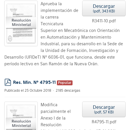
Aprueba la
Descargar
implementación de
(
pdf,
343 KB
)
la carrera
R3411-10.pdf
Tecnicatura
Superior en Mecatrónica con Orientación
en Automatización y Mantenimiento
Industrial, para su desarrollo en la Sede de
la Unidad de Formación, Investigación y
Desarrollo (UFIDeT) Nº 6036-01, que funciona, desde este
período lectivo en San Ramón de la Nueva Orán.
Res. Min. Nº 4795-11
Popular
pdf
Publicado el 25 Octubre 2018
2185 descargas
Modifica
Descargar
parcialmente el
(
pdf,
57 KB
)
Anexo I de la
R4795-11.pdf
Resolución