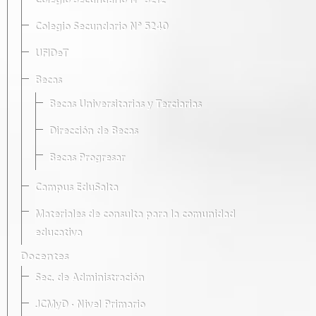
Colegio Secundario Nº 5212
Colegio Secundario Nº 5240
UFIDeT
Becas
Becas Universitarias y Terciarias
Dirección de Becas
Becas Progresar
Campus EduSalta
Materiales de consulta para la comunidad
educativa
Docentes
Sec. de Administración
JCMyD · Nivel Primario