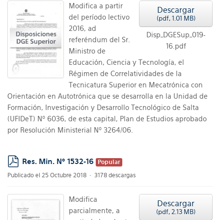
Modifica a partir
Descargar
del período lectivo
(
pdf,
1.01 MB
)
2016, ad
Disp_DGESup_019-
referéndum del Sr.
16.pdf
Ministro de
Educación, Ciencia y Tecnología, el
Régimen de Correlatividades de la
Tecnicatura Superior en Mecatrónica con
Orientación en Autotrónica que se desarrolla en la Unidad de
Formación, Investigación y Desarrollo Tecnológico de Salta
(UFIDeT) Nº 6036, de esta capital, Plan de Estudios aprobado
por Resolución Ministerial Nº 3264/06.
Res. Min. Nº 1532-16
Popular
pdf
Publicado el 25 Octubre 2018
3178 descargas
Modifica
Descargar
parcialmente, a
(
pdf,
2.13 MB
)