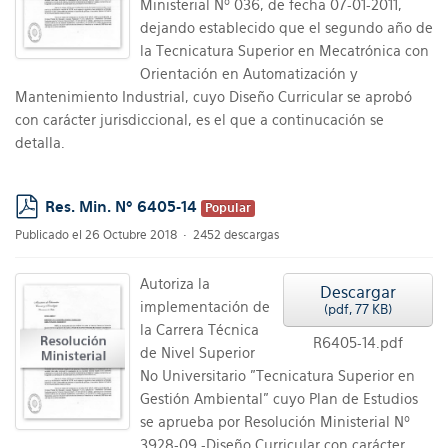
Ministerial Nº 036, de fecha 07-01-2011,
dejando establecido que el segundo año de
la Tecnicatura Superior en Mecatrónica con
Orientación en Automatización y
Mantenimiento Industrial, cuyo Diseño Curricular se aprobó
con carácter jurisdiccional, es el que a continucación se
detalla.
Res. Min. Nº 6405-14
Popular
pdf
Publicado el 26 Octubre 2018
2452 descargas
Autoriza la
Descargar
implementación de
(
pdf,
77 KB
)
la Carrera Técnica
R6405-14.pdf
de Nivel Superior
No Universitario "Tecnicatura Superior en
Gestión Ambiental" cuyo Plan de Estudios
se aprueba por Resolución Ministerial Nº
3928-09 -Diseño Curricular con carácter