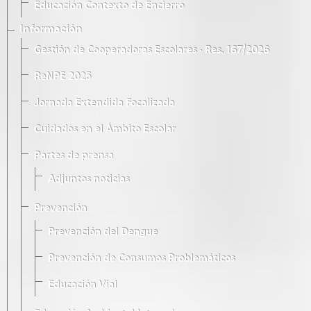
Educación Contexto de Encierro
Información
Gestión de Cooperadoras Escolares · Res. 167/2026
ReNPE 2025
Jornada Extendida Focalizada
Cuidados en el Ámbito Escolar
Partes de prensa
Adjuntos noticias
Prevención
Prevención del Dengue
Prevención de Consumos Problemáticos
Educación Vial