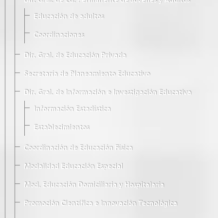
Dir. Gral. de Ed. Permanente de Jóvenes y Adultos
Educación de adultos
Coordinaciones
Dir. Gral. de Educación Privada
Secretaría de Planeamiento Educativo
Dir. Gral. de Información e Investigación Educativa
Información Estadística
Establecimientos
Coordinación de Educación Física
Modalidad Educación Especial
Mod. Educación Domiciliaria y Hospitalaria
Promoción Científica e Innovación Tecnológica