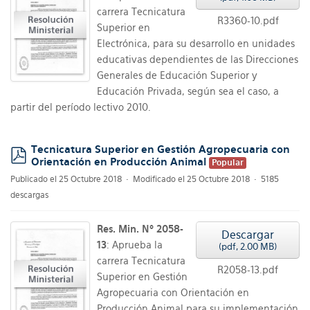
carrera Tecnicatura
R3360-10.pdf
Superior en
Electrónica, para su desarrollo en unidades
educativas dependientes de las Direcciones
Generales de Educación Superior y
Educación Privada, según sea el caso, a
partir del período lectivo 2010.
Tecnicatura Superior en Gestión Agropecuaria con
Orientación en Producción Animal
Popular
pdf
Publicado el 25 Octubre 2018
Modificado el 25 Octubre 2018
5185
descargas
Res. Min. Nº 2058-
Descargar
13
: Aprueba la
(
pdf,
2.00 MB
)
carrera Tecnicatura
R2058-13.pdf
Superior en Gestión
Agropecuaria con Orientación en
Producción Animal para su implementación