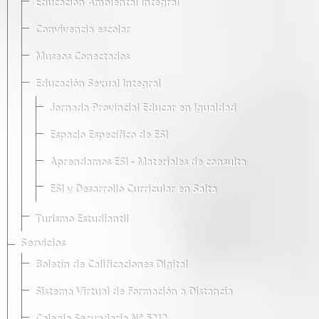
Educación Ambiental Integral
Convivencia escolar
Museos Conectados
Educación Sexual Integral
Jornada Provincial Educar en Igualdad
Espacio Específico de ESI
Aprendamos ESI - Materiales de consulta
ESI y Desarrollo Curricular en Salta
Turismo Estudiantil
Servicios
Boletín de Calificaciones Digital
Sistema Virtual de Formación a Distancia