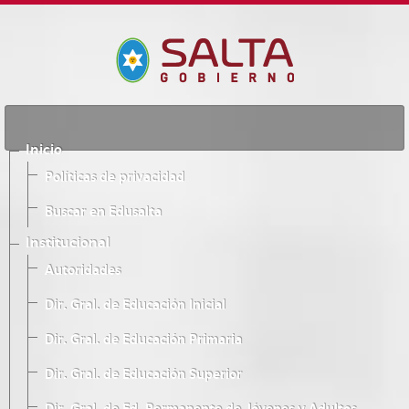
Inicio
Políticas de privacidad
Buscar en Edusalta
Institucional
Autoridades
Dir. Gral. de Educación Inicial
Dir. Gral. de Educación Primaria
Dir. Gral. de Educación Superior